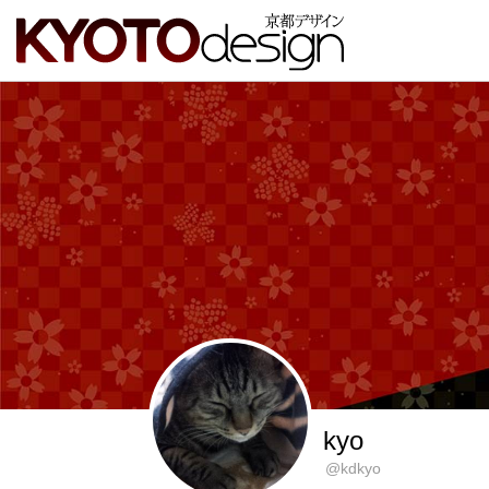
kyo
@kdkyo