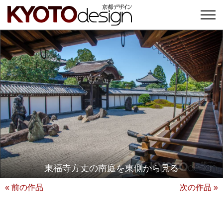
東福寺方丈の南庭を東側から見る
« 前の作品
次の作品 »