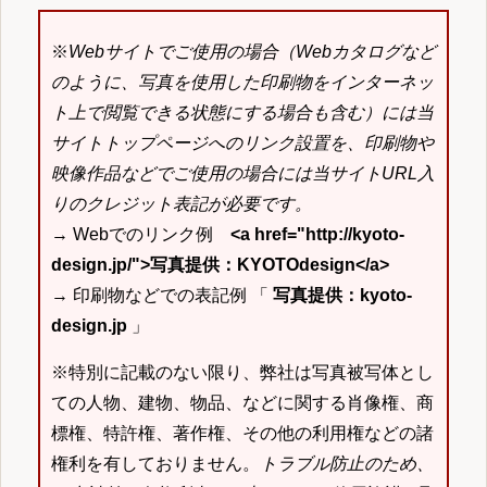
※
Webサイトでご使用の場合（Webカタログなど
のように、写真を使用した印刷物をインターネッ
ト上で閲覧できる状態にする場合も含む）には当
サイトトップページへのリンク設置を、印刷物や
映像作品などでご使用の場合には当サイトURL入
りのクレジット表記が必要です。
→ Webでのリンク例
<a href="http://kyoto-
design.jp/">写真提供：KYOTOdesign</a>
→ 印刷物などでの表記例 「
写真提供：kyoto-
design.jp
」
※特別に記載のない限り、弊社は写真被写体とし
ての人物、建物、物品、などに関する肖像権、商
標権、特許権、著作権、その他の利用権などの諸
権利を有しておりません。
トラブル防止のため、