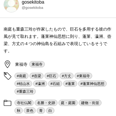
gosekitoba
@gosekitoba
南庭も重森三玲が作家したもので、巨石を多用する彼の作
風が見て取れます。蓬莱神仙思想に則り、蓬莱、瀛洲、壺
梁、方丈の４つの神仙島を石組みで表現しているそうで
す。
東福寺
東福寺
#南庭
#壺梁
#巨石
#方丈
#東福寺
#枯山水
#瀛洲
#石組
#蓬莱
#蓬莱神仙思想
#重森三玲
寺社仏閣
名勝・史跡
庭・庭園
建物・街並
秋
茶色
青
白