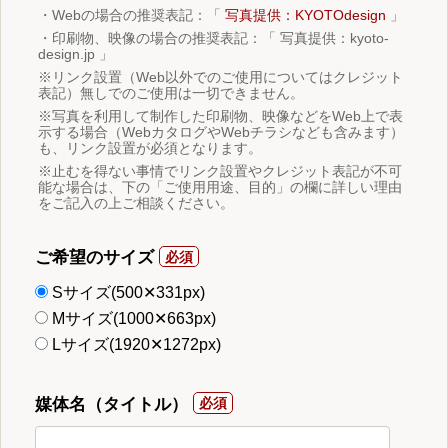
・Webの場合の推奨表記：「
写真提供：KYOTOdesign
」
・印刷物、映像の場合の推奨表記：「 写真提供：kyoto-
design.jp 」
※リンク設置（Web以外でのご使用についてはクレジット
表記）無しでのご使用は一切できません。
※写真を利用して制作した印刷物、映像などをWeb上で表
示する場合（WebカタログやWebチラシなども含みます）
も、リンク設置が必須となります。
※止むを得ない事情でリンク設置やクレジット表記が不可
能な場合は、下の「ご使用用途、目的」の欄に詳しい理由
をご記入の上ご相談ください。
ご希望のサイズ
Sサイズ(500✕331px)
Mサイズ(1000✕663px)
Lサイズ(1920✕1272px)
媒体名（タイトル）