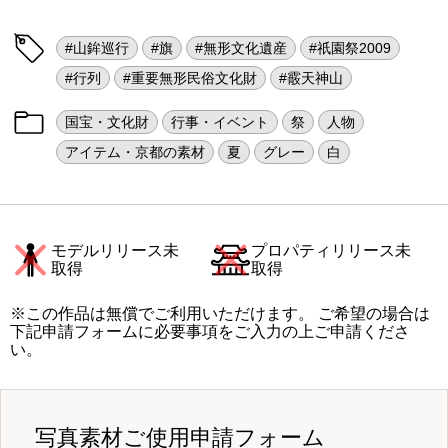
#山鉾巡行
#旗
#無形文化遺産
#祇園祭2009
#行列
#重要無形民俗文化財
#霰天神山
国宝・文化財
行事・イベント
祭
人物
アイテム・京都の素材
夏
グレー
白
モデルリリース未
プロパティリリース未
取得
取得
※この作品は無償でご利用いただけます。 ご希望の場合は
下記申請フォームに必要事項をご入力の上ご申請くださ
い。
写真素材ご使用申請フォーム