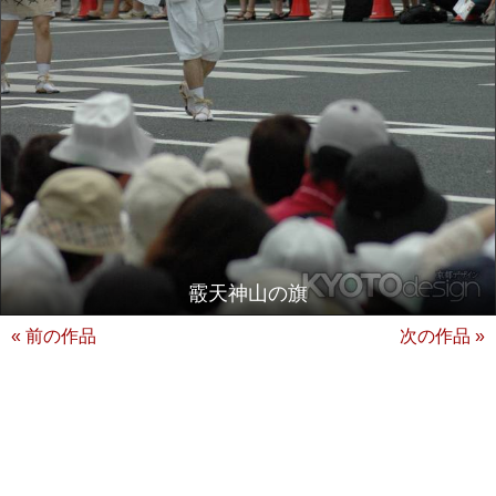
霰天神山の旗
« 前の作品
次の作品 »