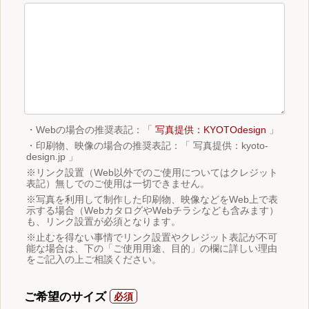
・Webの場合の推奨表記：「
写真提供：KYOTOdesign
」
・印刷物、映像の場合の推奨表記：「 写真提供：kyoto-
design.jp 」
※リンク設置（Web以外でのご使用についてはクレジット
表記）無しでのご使用は一切できません。
※写真を利用して制作した印刷物、映像などをWeb上で表
示する場合（WebカタログやWebチラシなども含みます）
も、リンク設置が必須となります。
※止むを得ない事情でリンク設置やクレジット表記が不可
能な場合は、下の「ご使用用途、目的」の欄に詳しい理由
をご記入の上ご相談ください。
ご希望のサイズ