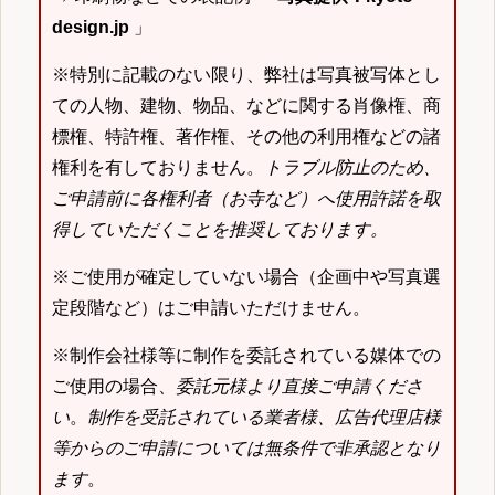
design.jp
」
※特別に記載のない限り、弊社は写真被写体とし
ての人物、建物、物品、などに関する肖像権、商
標権、特許権、著作権、その他の利用権などの諸
権利を有しておりません。
トラブル防止のため、
ご申請前に各権利者（お寺など）へ使用許諾を取
得していただくことを推奨しております。
※ご使用が確定していない場合（企画中や写真選
定段階など）はご申請いただけません。
※制作会社様等に制作を委託されている媒体での
ご使用の場合、
委託元様より直接ご申請くださ
い
。
制作を受託されている業者様、広告代理店様
等からのご申請については無条件で非承認となり
ます
。