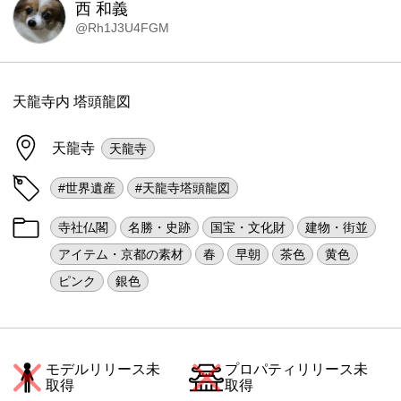
西 和義
@Rh1J3U4FGM
天龍寺内 塔頭龍図
天龍寺
天龍寺
#世界遺産
#天龍寺塔頭龍図
寺社仏閣
名勝・史跡
国宝・文化財
建物・街並
アイテム・京都の素材
春
早朝
茶色
黄色
ピンク
銀色
モデルリリース未
プロパティリリース未
取得
取得