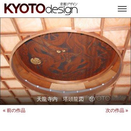
天龍寺内 塔頭龍図 ⑪
« 前の作品
次の作品 »