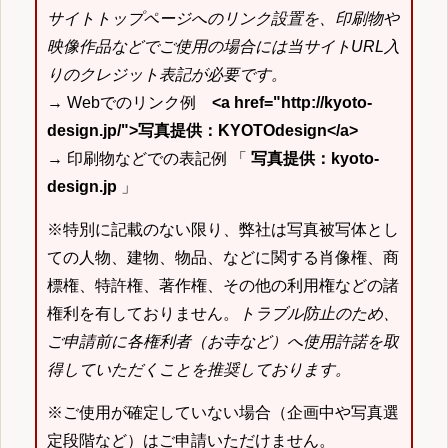
サイトトップページへのリンク設置を、印刷物や
映像作品などでご使用の場合には当サイトURL入
りのクレジット表記が必要です。
→ Webでのリンク例
<a href="http://kyoto-
design.jp/">写真提供：KYOTOdesign</a>
→ 印刷物などでの表記例 「
写真提供：kyoto-
design.jp
」
※特別に記載のない限り、弊社は写真被写体とし
ての人物、建物、物品、などに関する肖像権、商
標権、特許権、著作権、その他の利用権などの諸
権利を有しておりません。
トラブル防止のため、
ご申請前に各権利者（お寺など）へ使用許諾を取
得していただくことを推奨しております。
※ご使用が確定していない場合（企画中や写真選
定段階など）はご申請いただけません。