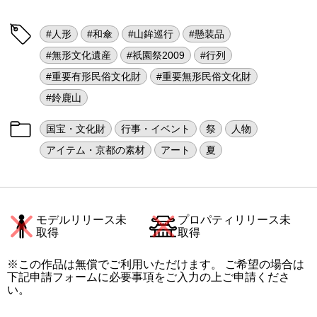
#人形
#和傘
#山鉾巡行
#懸装品
#無形文化遺産
#祇園祭2009
#行列
#重要有形民俗文化財
#重要無形民俗文化財
#鈴鹿山
国宝・文化財
行事・イベント
祭
人物
アイテム・京都の素材
アート
夏
モデルリリース未
プロパティリリース未
取得
取得
※この作品は無償でご利用いただけます。 ご希望の場合は
下記申請フォームに必要事項をご入力の上ご申請くださ
い。