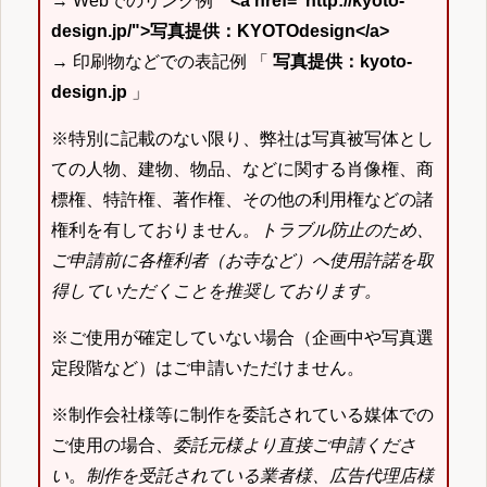
→ Webでのリンク例
<a href="http://kyoto-
design.jp/">写真提供：KYOTOdesign</a>
→ 印刷物などでの表記例 「
写真提供：kyoto-
design.jp
」
※特別に記載のない限り、弊社は写真被写体とし
ての人物、建物、物品、などに関する肖像権、商
標権、特許権、著作権、その他の利用権などの諸
権利を有しておりません。
トラブル防止のため、
ご申請前に各権利者（お寺など）へ使用許諾を取
得していただくことを推奨しております。
※ご使用が確定していない場合（企画中や写真選
定段階など）はご申請いただけません。
※制作会社様等に制作を委託されている媒体での
ご使用の場合、
委託元様より直接ご申請くださ
い
。
制作を受託されている業者様、広告代理店様