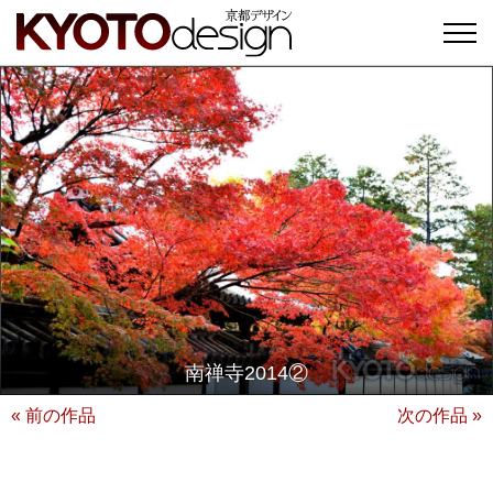
南禅寺2014②
« 前の作品
次の作品 »