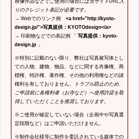
映像作品などでご使用の場合には当サイトURL入
りのクレジット表記が必要です。
→ Webでのリンク例
<a href="http://kyoto-
design.jp/">写真提供：KYOTOdesign</a>
→ 印刷物などでの表記例 「
写真提供：kyoto-
design.jp
」
※特別に記載のない限り、弊社は写真被写体とし
ての人物、建物、物品、などに関する肖像権、商
標権、特許権、著作権、その他の利用権などの諸
権利を有しておりません。
トラブル防止のため、
ご申請前に各権利者（お寺など）へ使用許諾を取
得していただくことを推奨しております。
※ご使用が確定していない場合（企画中や写真選
定段階など）はご申請いただけません。
※制作会社様等に制作を委託されている媒体での