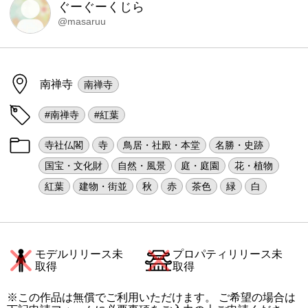
ぐーぐーくじら
@masaruu
南禅寺
南禅寺
#南禅寺
#紅葉
寺社仏閣
寺
鳥居・社殿・本堂
名勝・史跡
国宝・文化財
自然・風景
庭・庭園
花・植物
紅葉
建物・街並
秋
赤
茶色
緑
白
モデルリリース未
プロパティリリース未
取得
取得
※この作品は無償でご利用いただけます。 ご希望の場合は