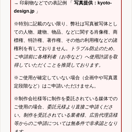
→ 印刷物などでの表記例 「
写真提供：kyoto-
design.jp
」
※特別に記載のない限り、弊社は写真被写体とし
ての人物、建物、物品、などに関する肖像権、商
標権、特許権、著作権、その他の利用権などの諸
権利を有しておりません。
トラブル防止のため、
ご申請前に各権利者（お寺など）へ使用許諾を取
得していただくことを推奨しております。
※ご使用が確定していない場合（企画中や写真選
定段階など）はご申請いただけません。
※制作会社様等に制作を委託されている媒体での
ご使用の場合、
委託元様より直接ご申請くださ
い
。
制作を受託されている業者様、広告代理店様
等からのご申請については無条件で非承認となり
ます
。