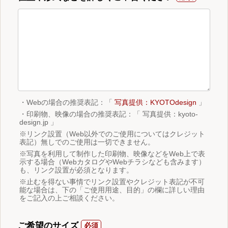
・Webの場合の推奨表記：「
写真提供：KYOTOdesign
」
・印刷物、映像の場合の推奨表記：「 写真提供：kyoto-
design.jp 」
※リンク設置（Web以外でのご使用についてはクレジット
表記）無しでのご使用は一切できません。
※写真を利用して制作した印刷物、映像などをWeb上で表
示する場合（WebカタログやWebチラシなども含みます）
も、リンク設置が必須となります。
※止むを得ない事情でリンク設置やクレジット表記が不可
能な場合は、下の「ご使用用途、目的」の欄に詳しい理由
をご記入の上ご相談ください。
ご希望のサイズ