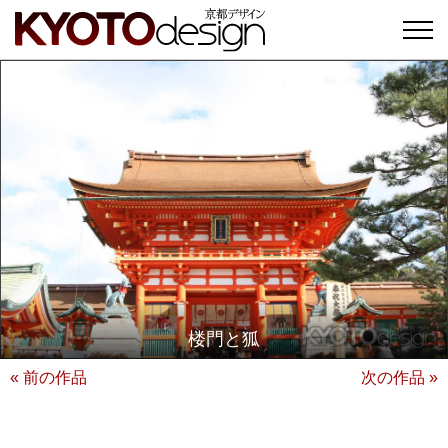
楼門と狐
« 前の作品
次の作品 »