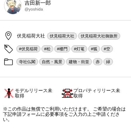
吉田新一郎
@yoshida
伏見稲荷大社
伏見稲荷大社
伏見稲荷大社御旅所
#伏見稲荷
#松
#楼門
#灯篭
#狐
#空
寺社仏閣
自然・風景
建物・街並
赤
緑
モデルリリース未
プロパティリリース未
取得
取得
※この作品は無償でご利用いただけます。 ご希望の場合は
下記申請フォームに必要事項をご入力の上ご申請くださ
い。