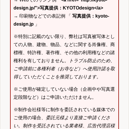
design.jp/">写真提供：KYOTOdesign</a>
→ 印刷物などでの表記例 「
写真提供：kyoto-
design.jp
」
※特別に記載のない限り、弊社は写真被写体とし
ての人物、建物、物品、などに関する肖像権、商
標権、特許権、著作権、その他の利用権などの諸
権利を有しておりません。
トラブル防止のため、
ご申請前に各権利者（お寺など）へ使用許諾を取
得していただくことを推奨しております。
※ご使用が確定していない場合（企画中や写真選
定段階など）はご申請いただけません。
※制作会社様等に制作を委託されている媒体での
ご使用の場合、
委託元様より直接ご申請くださ
い
。
制作を受託されている業者様、広告代理店様