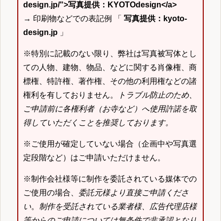
design.jp/">写真提供：KYOTOdesign</a>
→ 印刷物などでの表記例 「
写真提供：kyoto-
design.jp
」
※特別に記載のない限り、弊社は写真被写体とし
ての人物、建物、物品、などに関する肖像権、商
標権、特許権、著作権、その他の利用権などの諸
権利を有しておりません。
トラブル防止のため、
ご申請前に各権利者（お寺など）へ使用許諾を取
得していただくことを推奨しております。
※ご使用が確定していない場合（企画中や写真選
定段階など）はご申請いただけません。
※制作会社様等に制作を委託されている媒体での
ご使用の場合、
委託元様より直接ご申請くださ
い
。
制作を受託されている業者様、広告代理店様
等からのご申請については無条件で非承認となり