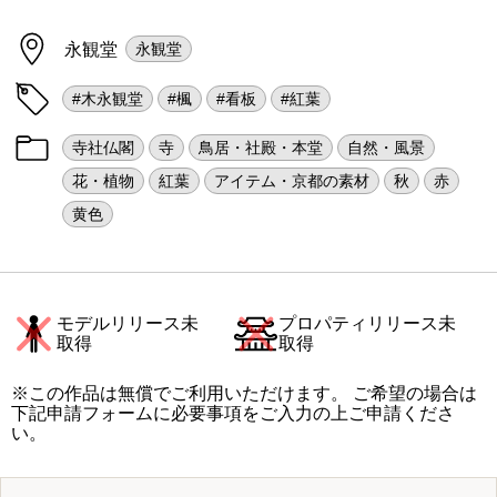
永観堂
永観堂
#木永観堂
#楓
#看板
#紅葉
寺社仏閣
寺
鳥居・社殿・本堂
自然・風景
花・植物
紅葉
アイテム・京都の素材
秋
赤
黄色
モデルリリース未
プロパティリリース未
取得
取得
※この作品は無償でご利用いただけます。 ご希望の場合は
下記申請フォームに必要事項をご入力の上ご申請くださ
い。