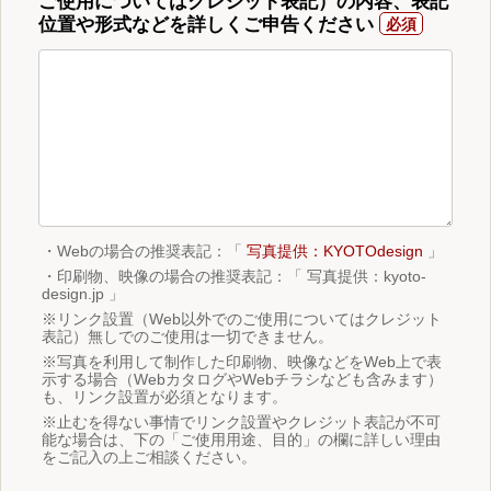
ご使用についてはクレジット表記）の内容、表記
位置や形式などを詳しくご申告ください
・Webの場合の推奨表記：「
写真提供：KYOTOdesign
」
・印刷物、映像の場合の推奨表記：「 写真提供：kyoto-
design.jp 」
※リンク設置（Web以外でのご使用についてはクレジット
表記）無しでのご使用は一切できません。
※写真を利用して制作した印刷物、映像などをWeb上で表
示する場合（WebカタログやWebチラシなども含みます）
も、リンク設置が必須となります。
※止むを得ない事情でリンク設置やクレジット表記が不可
能な場合は、下の「ご使用用途、目的」の欄に詳しい理由
をご記入の上ご相談ください。