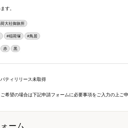
います。
稲荷大社御旅所
社
#稲荷塚
#鳥居
赤
黒
ロパティリリース未取得
 ご希望の場合は下記申請フォームに必要事項をご入力の上ご
フォーム