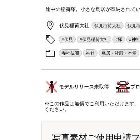
途中の稲荷塚。小さな鳥居が奉納されて
伏見稲荷大社
伏見稲荷大社
伏見
#伏見
#伏見稲荷大社
#塚
#神
寺社仏閣
神社
鳥居・社殿・本堂
モデルリリース未取得
プ
※この作品は無償でご利用いただけます。
ください。
写真素材ご使用申請