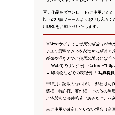
写真作品をダウンロード/ご使用いただ
以下の申請フォームよりお申し込みく
用URLをお知らせいたします。
※
Webサイトでご使用の場合（We
ト上で閲覧できる状態にする場合も
映像作品などでご使用の場合には当サ
→ Webでのリンク例
<a href="ht
→ 印刷物などでの表記例 「
写真提供：k
※特別に記載のない限り、弊社は写
標権、特許権、著作権、その他の利
ご申請前に各権利者（お寺など）へ
※ご使用が確定していない場合（企