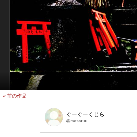
« 前の作品
ぐーぐーくじら
@masaruu