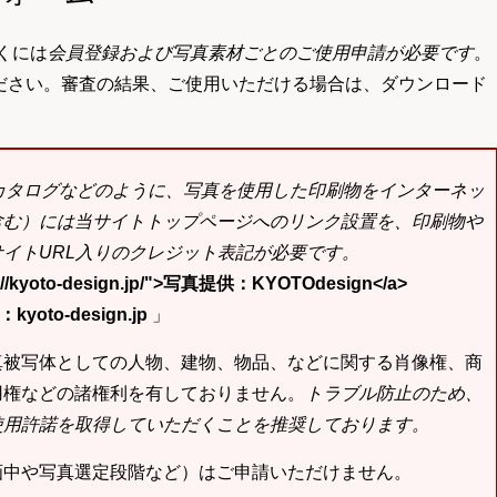
くには
会員登録および写真素材ごとのご使用申請が必要です
。
ださい。審査の結果、ご使用いただける場合は、ダウンロード
bカタログなどのように、写真を使用した印刷物をインターネッ
含む）には当サイトトップページへのリンク設置を、印刷物や
イトURL入りのクレジット表記が必要です。
tp://kyoto-design.jp/">写真提供：KYOTOdesign</a>
yoto-design.jp
」
真被写体としての人物、建物、物品、などに関する肖像権、商
用権などの諸権利を有しておりません。
トラブル防止のため、
使用許諾を取得していただくことを推奨しております。
画中や写真選定段階など）はご申請いただけません。