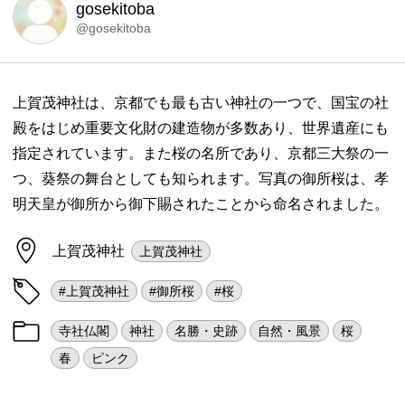
gosekitoba
@gosekitoba
上賀茂神社は、京都でも最も古い神社の一つで、国宝の社
殿をはじめ重要文化財の建造物が多数あり、世界遺産にも
指定されています。また桜の名所であり、京都三大祭の一
つ、葵祭の舞台としても知られます。写真の御所桜は、孝
明天皇が御所から御下賜されたことから命名されました。
上賀茂神社
上賀茂神社
#上賀茂神社
#御所桜
#桜
寺社仏閣
神社
名勝・史跡
自然・風景
桜
春
ピンク