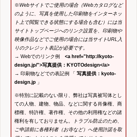
※
Webサイトでご使用の場合（Webカタログなど
のように、写真を使用した印刷物をインターネッ
ト上で閲覧できる状態にする場合も含む）には当
サイトトップページへのリンク設置を、印刷物や
映像作品などでご使用の場合には当サイトURL入
りのクレジット表記が必要です。
→ Webでのリンク例
<a href="http://kyoto-
design.jp/">写真提供：KYOTOdesign</a>
→ 印刷物などでの表記例 「
写真提供：kyoto-
design.jp
」
※特別に記載のない限り、弊社は写真被写体とし
ての人物、建物、物品、などに関する肖像権、商
標権、特許権、著作権、その他の利用権などの諸
権利を有しておりません。
トラブル防止のため、
ご申請前に各権利者（お寺など）へ使用許諾を取