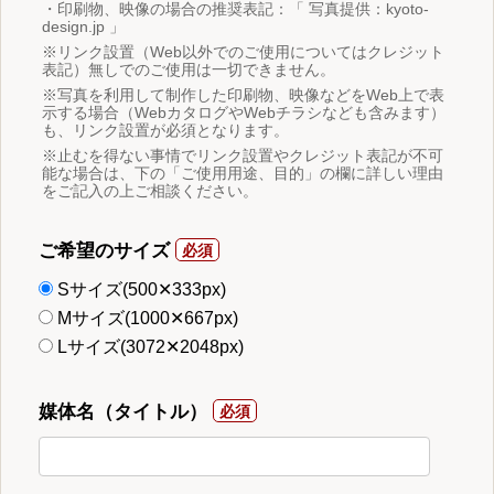
・印刷物、映像の場合の推奨表記：「 写真提供：kyoto-
design.jp 」
※リンク設置（Web以外でのご使用についてはクレジット
表記）無しでのご使用は一切できません。
※写真を利用して制作した印刷物、映像などをWeb上で表
示する場合（WebカタログやWebチラシなども含みます）
も、リンク設置が必須となります。
※止むを得ない事情でリンク設置やクレジット表記が不可
能な場合は、下の「ご使用用途、目的」の欄に詳しい理由
をご記入の上ご相談ください。
ご希望のサイズ
Sサイズ(500✕333px)
Mサイズ(1000✕667px)
Lサイズ(3072✕2048px)
媒体名（タイトル）