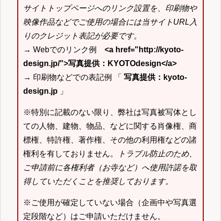
サイトトップページへのリンク設置を、印刷物や
映像作品などでご使用の場合には当サイトURL入
りのクレジット表記が必要です。
→ Webでのリンク例
<a href="http://kyoto-
design.jp/">写真提供：KYOTOdesign</a>
→ 印刷物などでの表記例 「
写真提供：kyoto-
design.jp
」
※特別に記載のない限り、弊社は写真被写体とし
ての人物、建物、物品、などに関する肖像権、商
標権、特許権、著作権、その他の利用権などの諸
権利を有しておりません。
トラブル防止のため、
ご申請前に各権利者（お寺など）へ使用許諾を取
得していただくことを推奨しております。
※ご使用が確定していない場合（企画中や写真選
定段階など）はご申請いただけません。