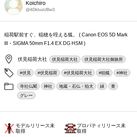
Koichiro
@4DkIusUBw3
稲荷駅前すぐ、稲穂を咥える狐。 ( Canon EOS 5D Mark
III・SIGMA 50mm F1.4 EX DG HSM )
伏見稲荷大社
伏見稲荷大社
伏見稲荷大社御旅所
#伏見
#伏見稲荷
#伏見稲荷大社
#狛狐
#神社
寺社仏閣
神社
地蔵・石仏・狛犬
緑
青
グレー
モデルリリース未
プロパティリリース未
取得
取得