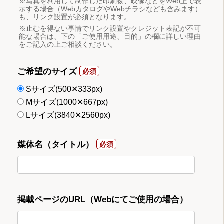
※写真を利用して制作した印刷物、映像などをWeb上で表
示する場合（WebカタログやWebチラシなども含みます）
も、リンク設置が必須となります。
※止むを得ない事情でリンク設置やクレジット表記が不可
能な場合は、下の「ご使用用途、目的」の欄に詳しい理由
をご記入の上ご相談ください。
ご希望のサイズ
Sサイズ(500✕333px)
Mサイズ(1000✕667px)
Lサイズ(3840✕2560px)
媒体名（タイトル）
掲載ページのURL（Webにてご使用の場合）