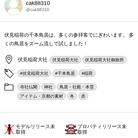
cak88310
@cak88310
伏見稲荷の千本鳥居は、多くの参拝客でにぎわいます。 多
くの鳥居をズーム流しで試しました！
伏見稲荷大社
伏見稲荷大社
伏見稲荷大社御旅所
#伏見稲荷大社
#千本鳥居
#稲荷
寺社仏閣
神社
鳥居・社殿・本堂
アイテム・京都の素材
冬
赤
モデルリリース未
プロパティリリース未
取得
取得