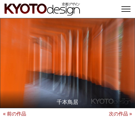
千本鳥居
« 前の作品
次の作品 »