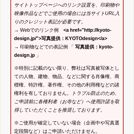
サイトトップページへのリンク設置を、印刷物や
映像作品などでご使用の場合には当サイトURL入
りのクレジット表記が必要です。
→ Webでのリンク例
<a href="http://kyoto-
design.jp/">写真提供：KYOTOdesign</a>
→ 印刷物などでの表記例 「
写真提供：kyoto-
design.jp
」
※特別に記載のない限り、弊社は写真被写体とし
ての人物、建物、物品、などに関する肖像権、商
標権、特許権、著作権、その他の利用権などの諸
権利を有しておりません。
トラブル防止のため、
ご申請前に各権利者（お寺など）へ使用許諾を取
得していただくことを推奨しております。
※ご使用が確定していない場合（企画中や写真選
定段階など）はご申請いただけません。