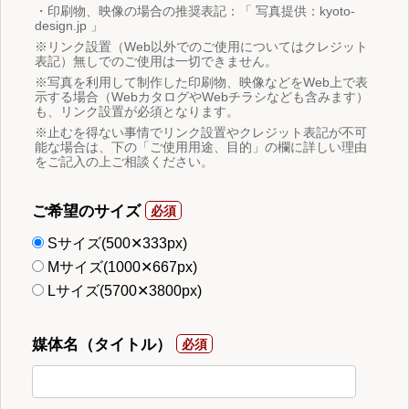
・印刷物、映像の場合の推奨表記：「 写真提供：kyoto-
design.jp 」
※リンク設置（Web以外でのご使用についてはクレジット
表記）無しでのご使用は一切できません。
※写真を利用して制作した印刷物、映像などをWeb上で表
示する場合（WebカタログやWebチラシなども含みます）
も、リンク設置が必須となります。
※止むを得ない事情でリンク設置やクレジット表記が不可
能な場合は、下の「ご使用用途、目的」の欄に詳しい理由
をご記入の上ご相談ください。
ご希望のサイズ
Sサイズ(500✕333px)
Mサイズ(1000✕667px)
Lサイズ(5700✕3800px)
媒体名（タイトル）