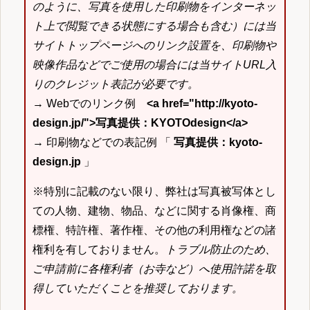
のように、写真を使用した印刷物をインターネッ
ト上で閲覧できる状態にする場合も含む）には当
サイトトップページへのリンク設置を、印刷物や
映像作品などでご使用の場合には当サイトURL入
りのクレジット表記が必要です。
→ Webでのリンク例
<a href="http://kyoto-
design.jp/">写真提供：KYOTOdesign</a>
→ 印刷物などでの表記例 「
写真提供：kyoto-
design.jp
」
※特別に記載のない限り、弊社は写真被写体とし
ての人物、建物、物品、などに関する肖像権、商
標権、特許権、著作権、その他の利用権などの諸
権利を有しておりません。
トラブル防止のため、
ご申請前に各権利者（お寺など）へ使用許諾を取
得していただくことを推奨しております。