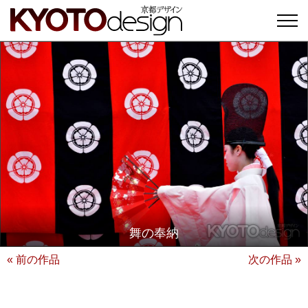
舞の奉納
« 前の作品
次の作品 »