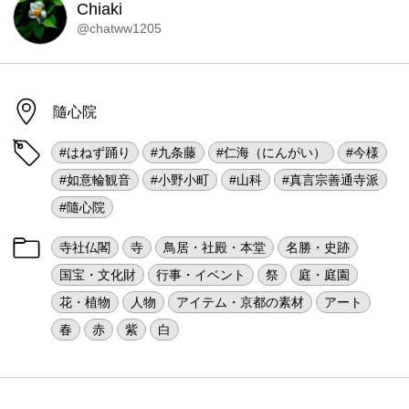
Chiaki
@chatww1205
隨心院
#はねず踊り
#九条藤
#仁海（にんがい）
#今様
#如意輪観音
#小野小町
#山科
#真言宗善通寺派
#隨心院
寺社仏閣
寺
鳥居・社殿・本堂
名勝・史跡
国宝・文化財
行事・イベント
祭
庭・庭園
花・植物
人物
アイテム・京都の素材
アート
春
赤
紫
白