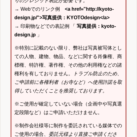
りのクレジット表記が必要です。
→ Webでのリンク例
<a href="http://kyoto-
design.jp/">写真提供：KYOTOdesign</a>
→ 印刷物などでの表記例 「
写真提供：kyoto-
design.jp
」
※特別に記載のない限り、弊社は写真被写体とし
ての人物、建物、物品、などに関する肖像権、商
標権、特許権、著作権、その他の利用権などの諸
権利を有しておりません。
トラブル防止のため、
ご申請前に各権利者（お寺など）へ使用許諾を取
得していただくことを推奨しております。
※ご使用が確定していない場合（企画中や写真選
定段階など）はご申請いただけません。
※制作会社様等に制作を委託されている媒体での
ご使用の場合、
委託元様より直接ご申請くださ