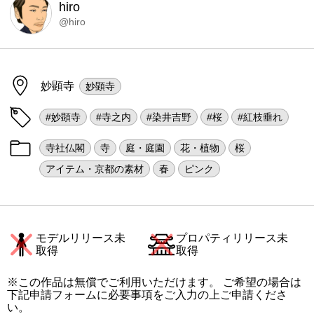
hiro
@hiro
妙顕寺
妙顕寺
#妙顕寺
#寺之内
#染井吉野
#桜
#紅枝垂れ
寺社仏閣
寺
庭・庭園
花・植物
桜
アイテム・京都の素材
春
ピンク
モデルリリース未
プロパティリリース未
取得
取得
※この作品は無償でご利用いただけます。 ご希望の場合は
下記申請フォームに必要事項をご入力の上ご申請くださ
い。