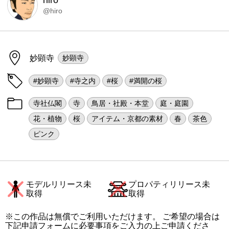
hiro
@hiro
妙顕寺
妙顕寺
#妙顕寺
#寺之内
#桜
#満開の桜
寺社仏閣
寺
鳥居・社殿・本堂
庭・庭園
花・植物
桜
アイテム・京都の素材
春
茶色
ピンク
モデルリリース未
プロパティリリース未
取得
取得
※この作品は無償でご利用いただけます。 ご希望の場合は
下記申請フォームに必要事項をご入力の上ご申請くださ