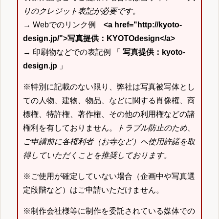
りのクレジット表記が必要です。
→ Webでのリンク例
<a href="http://kyoto-
design.jp/">写真提供：KYOTOdesign</a>
→ 印刷物などでの表記例 「
写真提供：kyoto-
design.jp
」
※特別に記載のない限り、弊社は写真被写体とし
ての人物、建物、物品、などに関する肖像権、商
標権、特許権、著作権、その他の利用権などの諸
権利を有しておりません。
トラブル防止のため、
ご申請前に各権利者（お寺など）へ使用許諾を取
得していただくことを推奨しております。
※ご使用が確定していない場合（企画中や写真選
定段階など）はご申請いただけません。
※制作会社様等に制作を委託されている媒体での