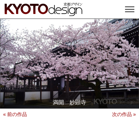
満開 妙顕寺
« 前の作品
次の作品 »