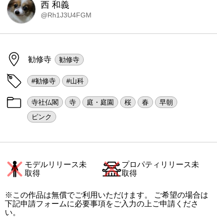
西 和義
@Rh1J3U4FGM
勧修寺
勧修寺
#勧修寺
#山科
寺社仏閣
寺
庭・庭園
桜
春
早朝
ピンク
モデルリリース未
プロパティリリース未
取得
取得
※この作品は無償でご利用いただけます。 ご希望の場合は
下記申請フォームに必要事項をご入力の上ご申請くださ
い。