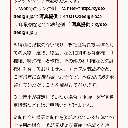
りのクレジット表記が必要です。
→ Webでのリンク例
<a href="http://kyoto-
design.jp/">写真提供：KYOTOdesign</a>
→ 印刷物などでの表記例 「
写真提供：kyoto-
design.jp
」
※特別に記載のない限り、弊社は写真被写体とし
ての人物、建物、物品、などに関する肖像権、商
標権、特許権、著作権、その他の利用権などの諸
権利を有しておりません。
トラブル防止のため、
ご申請前に各権利者（お寺など）へ使用許諾を取
得していただくことを推奨しております。
※ご使用が確定していない場合（企画中や写真選
定段階など）はご申請いただけません。
※制作会社様等に制作を委託されている媒体での
ご使用の場合、
委託元様より直接ご申請くださ