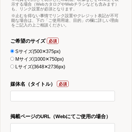
示する場合（WebカタログやWebチラシなども含みます）
も、リンク設置が必須となります。
※止むを得ない事情でリンク設置やクレジット表記が不可
能な場合は、下の「ご使用用途、目的」の欄に詳しい理由
をご記入の上ご相談ください。
ご希望のサイズ
Sサイズ(500✕375px)
Mサイズ(1000✕750px)
Lサイズ(3648✕2736px)
媒体名（タイトル）
掲載ページのURL（Webにてご使用の場合）