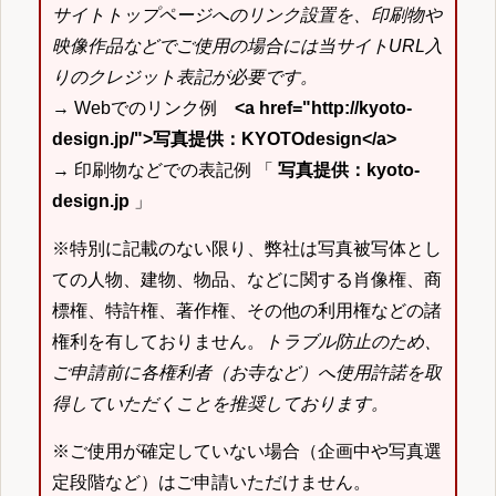
サイトトップページへのリンク設置を、印刷物や
映像作品などでご使用の場合には当サイトURL入
りのクレジット表記が必要です。
→ Webでのリンク例
<a href="http://kyoto-
design.jp/">写真提供：KYOTOdesign</a>
→ 印刷物などでの表記例 「
写真提供：kyoto-
design.jp
」
※特別に記載のない限り、弊社は写真被写体とし
ての人物、建物、物品、などに関する肖像権、商
標権、特許権、著作権、その他の利用権などの諸
権利を有しておりません。
トラブル防止のため、
ご申請前に各権利者（お寺など）へ使用許諾を取
得していただくことを推奨しております。
※ご使用が確定していない場合（企画中や写真選
定段階など）はご申請いただけません。