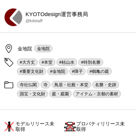
KYOTOdesign運営事務局
@kdstaff
金地院
金地院
#大方丈
#本堂
#枯山水
#特別名勝
#重要文化財
#金地院
#障子
#鶴亀の庭
寺社仏閣
寺
鳥居・社殿・本堂
名勝・史跡
国宝・文化財
庭・庭園
アイテム・京都の素材
モデルリリース未
プロパティリリース未
取得
取得