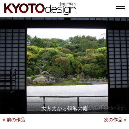
大方丈から鶴亀の庭
« 前の作品
次の作品 »