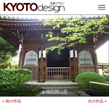
金地院開山堂
« 前の作品
次の作品 »