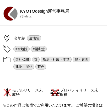
KYOTOdesign運営事務局
@kdstaff
金地院
金地院
#金地院
#開山堂
寺社仏閣
寺
鳥居・社殿・本堂
庭・庭園
建物・街並
茶色
モデルリリース未
プロパティリリース未
取得
取得
※この作品は無償でご利用いただけます。 ご希望の場合は