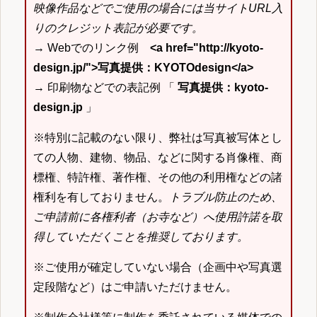
映像作品などでご使用の場合には当サイトURL入
りのクレジット表記が必要です。
→ Webでのリンク例
<a href="http://kyoto-
design.jp/">写真提供：KYOTOdesign</a>
→ 印刷物などでの表記例 「
写真提供：kyoto-
design.jp
」
※特別に記載のない限り、弊社は写真被写体とし
ての人物、建物、物品、などに関する肖像権、商
標権、特許権、著作権、その他の利用権などの諸
権利を有しておりません。
トラブル防止のため、
ご申請前に各権利者（お寺など）へ使用許諾を取
得していただくことを推奨しております。
※ご使用が確定していない場合（企画中や写真選
定段階など）はご申請いただけません。