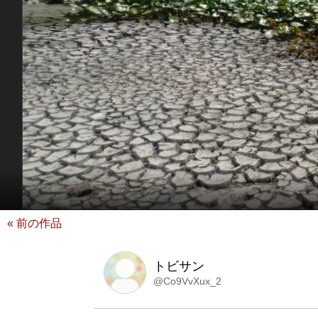
« 前の作品
トビサン
@Co9VvXux_2