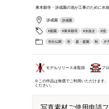
東本願寺・渉成園の池が工事のために水
渉成園
渉成園
#庭園
#東本願寺
#水抜き
#池
寺社仏閣
寺
庭・庭園
秋
夕
モデルリリース未取得
プ
※この作品は無償でご利用いただけます。
ください。
写真素材ご使用申請