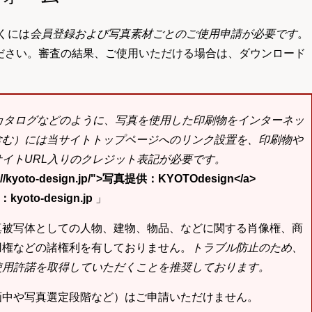
くには
会員登録および写真素材ごとのご使用申請が必要です
。
ださい。審査の結果、ご使用いただける場合は、ダウンロード
bカタログなどのように、写真を使用した印刷物をインターネッ
含む）には当サイトトップページへのリンク設置を、印刷物や
イトURL入りのクレジット表記が必要です。
tp://kyoto-design.jp/">写真提供：KYOTOdesign</a>
yoto-design.jp
」
真被写体としての人物、建物、物品、などに関する肖像権、商
用権などの諸権利を有しておりません。
トラブル防止のため、
使用許諾を取得していただくことを推奨しております。
画中や写真選定段階など）はご申請いただけません。