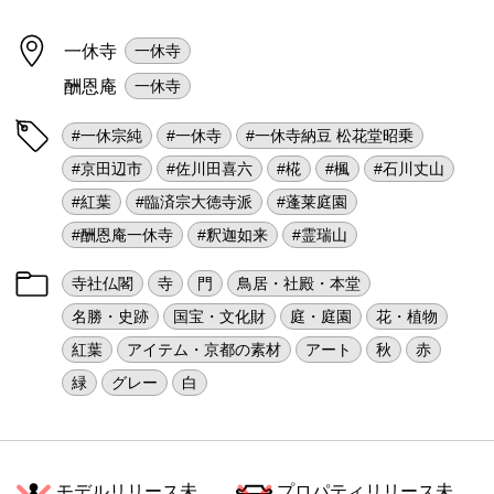
一休寺
一休寺
酬恩庵
一休寺
#一休宗純
#一休寺
#一休寺納豆 松花堂昭乗
#京田辺市
#佐川田喜六
#椛
#楓
#石川丈山
#紅葉
#臨済宗大徳寺派
#蓬莱庭園
#酬恩庵一休寺
#釈迦如来
#霊瑞山
寺社仏閣
寺
門
鳥居・社殿・本堂
名勝・史跡
国宝・文化財
庭・庭園
花・植物
紅葉
アイテム・京都の素材
アート
秋
赤
緑
グレー
白
モデルリリース未
プロパティリリース未