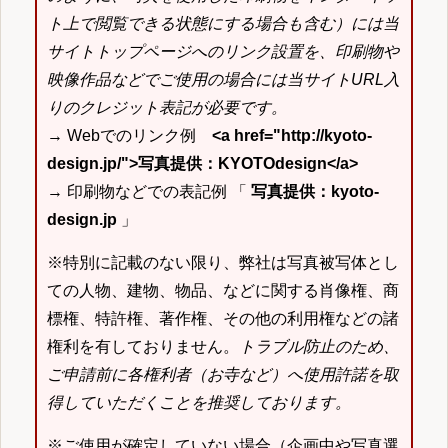
ト上で閲覧できる状態にする場合も含む）には当
サイトトップページへのリンク設置を、印刷物や
映像作品などでご使用の場合には当サイトURL入
りのクレジット表記が必要です。
→ Webでのリンク例
<a href="http://kyoto-
design.jp/">写真提供：KYOTOdesign</a>
→ 印刷物などでの表記例 「
写真提供：kyoto-
design.jp
」
※特別に記載のない限り、弊社は写真被写体とし
ての人物、建物、物品、などに関する肖像権、商
標権、特許権、著作権、その他の利用権などの諸
権利を有しておりません。
トラブル防止のため、
ご申請前に各権利者（お寺など）へ使用許諾を取
得していただくことを推奨しております。
※ご使用が確定していない場合（企画中や写真選