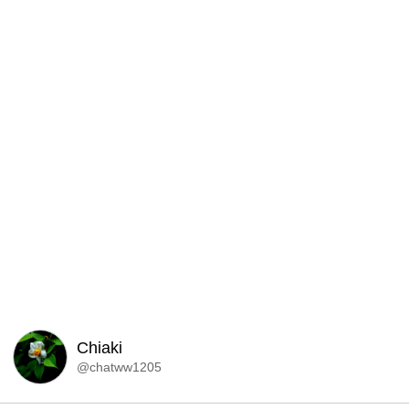
Chiaki
@chatww1205