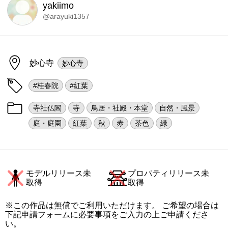
yakiimo
@arayuki1357
妙心寺
妙心寺
#桂春院
#紅葉
寺社仏閣
寺
鳥居・社殿・本堂
自然・風景
庭・庭園
紅葉
秋
赤
茶色
緑
モデルリリース未
プロパティリリース未
取得
取得
※この作品は無償でご利用いただけます。 ご希望の場合は
下記申請フォームに必要事項をご入力の上ご申請くださ
い。