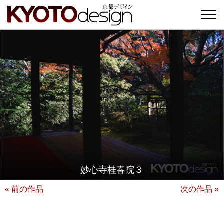
妙心寺桂春院３
« 前の作品
次の作品 »