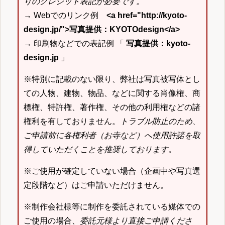
りのクレジット表記が必要です。
→ Webでのリンク例
<a href="http://kyoto-
design.jp/">写真提供：KYOTOdesign</a>
→ 印刷物などでの表記例 「
写真提供：kyoto-
design.jp
」
※特別に記載のない限り、弊社は写真被写体とし
ての人物、建物、物品、などに関する肖像権、商
標権、特許権、著作権、その他の利用権などの諸
権利を有しておりません。
トラブル防止のため、
ご申請前に各権利者（お寺など）へ使用許諾を取
得していただくことを推奨しております。
※ご使用が確定していない場合（企画中や写真選
定段階など）はご申請いただけません。
※制作会社様等に制作を委託されている媒体での
ご使用の場合、
委託元様より直接ご申請くださ