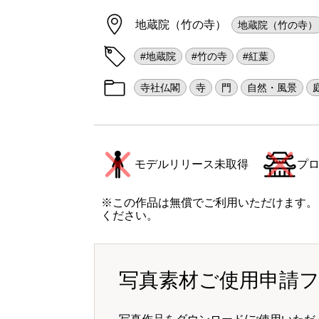
地蔵院（竹の寺）
地蔵院（竹の寺）
#地蔵院
#竹の寺
#紅葉
寺社仏閣
寺
門
自然・風景
モデルリリース未取得
プ
※この作品は無償でご利用いただけます。
ください。
写真素材ご使用申請