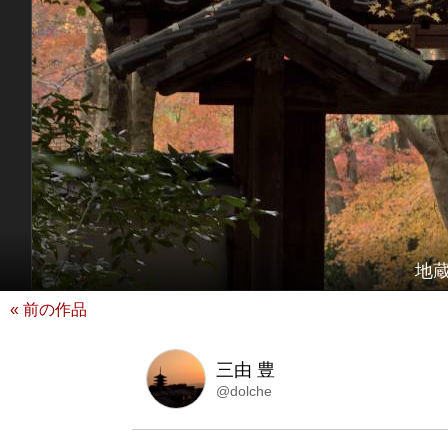
地
« 前の作品
三由 豊
@dolche