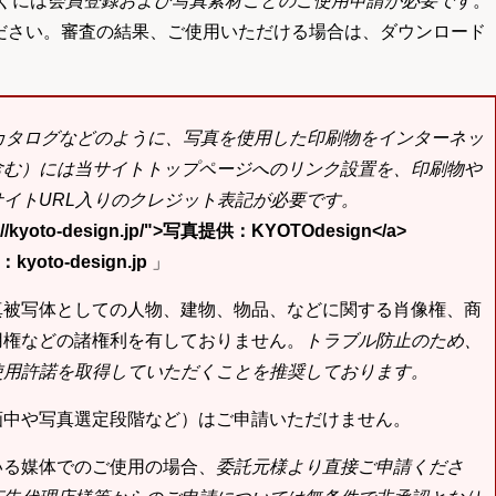
くには
会員登録および写真素材ごとのご使用申請が必要です
。
ださい。審査の結果、ご使用いただける場合は、ダウンロード
bカタログなどのように、写真を使用した印刷物をインターネッ
含む）には当サイトトップページへのリンク設置を、印刷物や
イトURL入りのクレジット表記が必要です。
tp://kyoto-design.jp/">写真提供：KYOTOdesign</a>
yoto-design.jp
」
真被写体としての人物、建物、物品、などに関する肖像権、商
用権などの諸権利を有しておりません。
トラブル防止のため、
使用許諾を取得していただくことを推奨しております。
画中や写真選定段階など）はご申請いただけません。
いる媒体でのご使用の場合、
委託元様より直接ご申請くださ