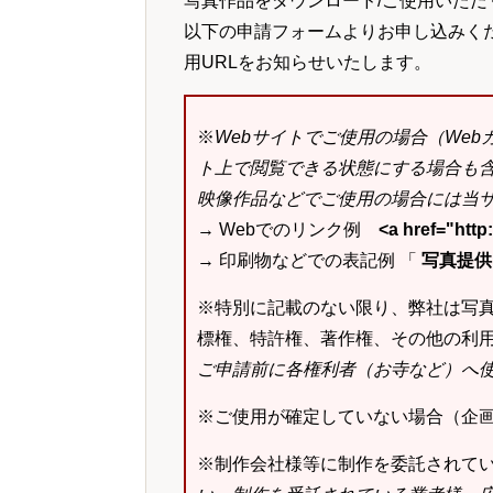
写真作品をダウンロード/ご使用いただ
以下の申請フォームよりお申し込みく
用URLをお知らせいたします。
※
Webサイトでご使用の場合（We
ト上で閲覧できる状態にする場合も
映像作品などでご使用の場合には当サ
→ Webでのリンク例
<a href="ht
→ 印刷物などでの表記例 「
写真提供：k
※特別に記載のない限り、弊社は写
標権、特許権、著作権、その他の利
ご申請前に各権利者（お寺など）へ
※ご使用が確定していない場合（企
※制作会社様等に制作を委託されて