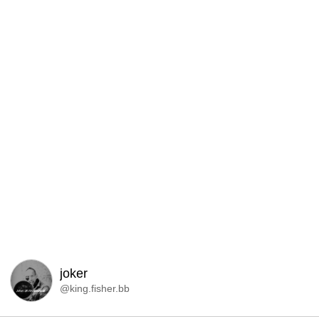
joker
@king.fisher.bb