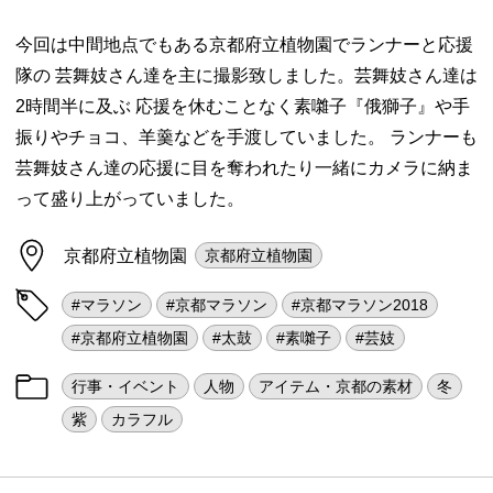
今回は中間地点でもある京都府立植物園でランナーと応援
隊の 芸舞妓さん達を主に撮影致しました。芸舞妓さん達は
2時間半に及ぶ 応援を休むことなく素囃子『俄獅子』や手
振りやチョコ、羊羹などを手渡していました。 ランナーも
芸舞妓さん達の応援に目を奪われたり一緒にカメラに納ま
って盛り上がっていました。
京都府立植物園
京都府立植物園
#マラソン
#京都マラソン
#京都マラソン2018
#京都府立植物園
#太鼓
#素囃子
#芸妓
行事・イベント
人物
アイテム・京都の素材
冬
紫
カラフル