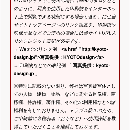
※
Webサイトでご使用の場合（Webカタログなど
のように、写真を使用した印刷物をインターネッ
ト上で閲覧できる状態にする場合も含む）には当
サイトトップページへのリンク設置を、印刷物や
映像作品などでご使用の場合には当サイトURL入
りのクレジット表記が必要です。
→ Webでのリンク例
<a href="http://kyoto-
design.jp/">写真提供：KYOTOdesign</a>
→ 印刷物などでの表記例 「
写真提供：kyoto-
design.jp
」
※特別に記載のない限り、弊社は写真被写体とし
ての人物、建物、物品、などに関する肖像権、商
標権、特許権、著作権、その他の利用権などの諸
権利を有しておりません。
トラブル防止のため、
ご申請前に各権利者（お寺など）へ使用許諾を取
得していただくことを推奨しております。