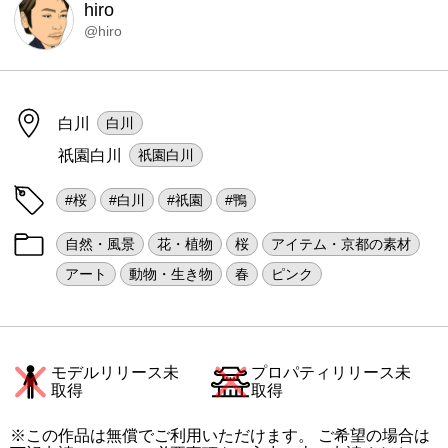
hiro
@hiro
白川
白川
祇園白川
祇園白川
#桜
#白川
#祇園
#鴨
自然・風景
花・植物
桜
アイテム・京都の素材
アート
動物・生き物
春
ピンク
モデルリリース未
プロパティリリース未
取得
取得
※この作品は無償でご利用いただけます。 ご希望の場合は