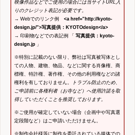
映像作品などでご使用の場合には当サイトURL入
りのクレジット表記が必要です。
→ Webでのリンク例
<a href="http://kyoto-
design.jp/">写真提供：KYOTOdesign</a>
→ 印刷物などでの表記例 「
写真提供：kyoto-
design.jp
」
※特別に記載のない限り、弊社は写真被写体とし
ての人物、建物、物品、などに関する肖像権、商
標権、特許権、著作権、その他の利用権などの諸
権利を有しておりません。
トラブル防止のため、
ご申請前に各権利者（お寺など）へ使用許諾を取
得していただくことを推奨しております。
※ご使用が確定していない場合（企画中や写真選
定段階など）はご申請いただけません。
※制作会社様等に制作を委託されている媒体での