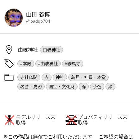
山田 義博
@badqb704
由岐神社
由岐神社
#本殿
#由岐神社
#鞍馬寺
寺社仏閣
寺
神社
鳥居・社殿・本堂
名勝・史跡
国宝・文化財
春
茶色
緑
モデルリリース未
プロパティリリース未
取得
取得
※この作品は無償でご利用いただけます。 ご希望の場合は