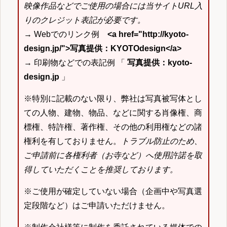
映像作品などでご使用の場合には当サイトURL入
りのクレジット表記が必要です。
→ Webでのリンク例
<a href="http://kyoto-
design.jp/">写真提供：KYOTOdesign</a>
→ 印刷物などでの表記例 「
写真提供：kyoto-
design.jp
」
※特別に記載のない限り、弊社は写真被写体とし
ての人物、建物、物品、などに関する肖像権、商
標権、特許権、著作権、その他の利用権などの諸
権利を有しておりません。
トラブル防止のため、
ご申請前に各権利者（お寺など）へ使用許諾を取
得していただくことを推奨しております。
※ご使用が確定していない場合（企画中や写真選
定段階など）はご申請いただけません。