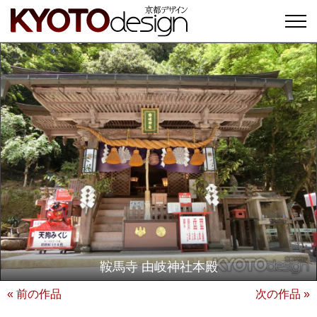
鞍馬寺 由岐神社本殿
« 前の作品
次の作品 »