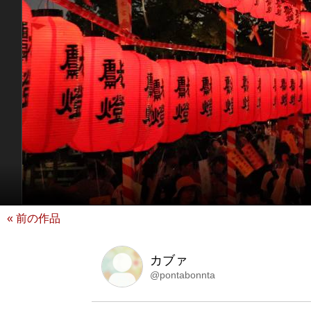
« 前の作品
カブァ
@pontabonnta