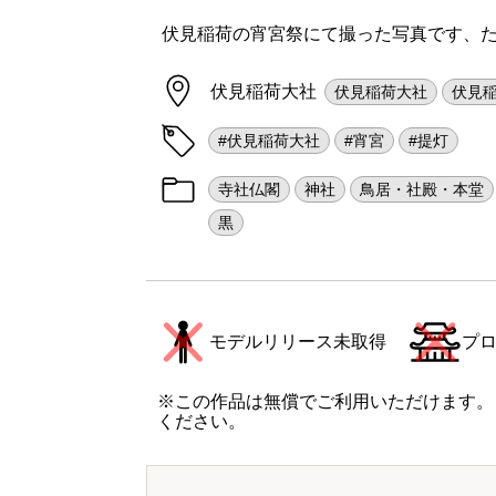
伏見稲荷の宵宮祭にて撮った写真です、
伏見稲荷大社
伏見稲荷大社
伏見
#伏見稲荷大社
#宵宮
#提灯
寺社仏閣
神社
鳥居・社殿・本堂
黒
モデルリリース未取得
プ
※この作品は無償でご利用いただけます。
ください。