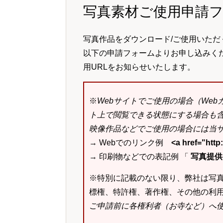
写真素材ご使用申請
写真作品をダウンロード/ご使用いただ
以下の申請フォームよりお申し込みく
用URLをお知らせいたします。
※
Webサイトでご使用の場合（We
ト上で閲覧できる状態にする場合も
映像作品などでご使用の場合には当サ
→ Webでのリンク例
<a href="ht
→ 印刷物などでの表記例 「
写真提供：k
※特別に記載のない限り、弊社は写
標権、特許権、著作権、その他の利
ご申請前に各権利者（お寺など）へ