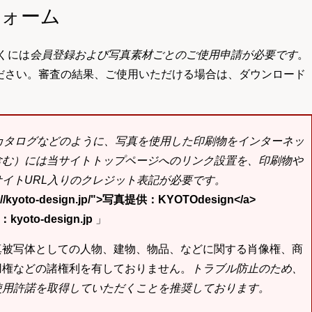
フォーム
くには
会員登録および写真素材ごとのご使用申請が必要です
。
ださい。審査の結果、ご使用いただける場合は、ダウンロード
bカタログなどのように、写真を使用した印刷物をインターネッ
含む）には当サイトトップページへのリンク設置を、印刷物や
イトURL入りのクレジット表記が必要です。
tp://kyoto-design.jp/">写真提供：KYOTOdesign</a>
yoto-design.jp
」
真被写体としての人物、建物、物品、などに関する肖像権、商
用権などの諸権利を有しておりません。
トラブル防止のため、
使用許諾を取得していただくことを推奨しております。