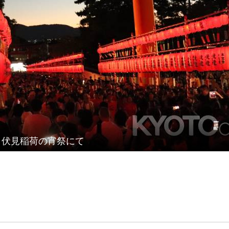
伏見稲荷の宵祭にて