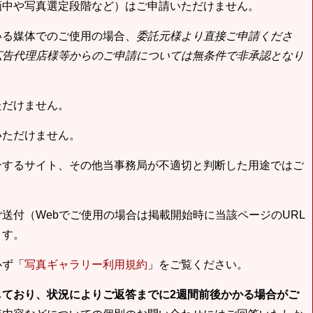
画中や写真選定段階など）はご申請いただけません。
いる媒体でのご使用の場合、
委託元様より直接ご申請くださ
広告代理店様等からのご申請については無条件で非承認となり
ただけません。
いただけません。
合するサイト、その他当事務局が不適切と判断した用途ではご
送付（Webでご使用の場合は掲載開始時に当該ページのURL
ます。
必ず「
写真ギャラリー利用規約
」をご覧ください。
しており、状況によりご返答までに2週間前後かかる場合がご