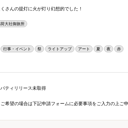
たくさんの提灯に火が灯り幻想的でした！
稲荷大社御旅所
行事・イベント
祭
ライトアップ
アート
夏
夜
赤
ロパティリリース未取得
 ご希望の場合は下記申請フォームに必要事項をご入力の上ご