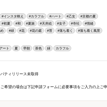
#インスタ映え
#カラフル
#ハート
#乙女
#京都の夏
#初夏
#和
#夏旅
#天井絵
#女子
#寺社
#情緒
眺め
#緑
#花
#花の庭
#苔
#落ち着く
#落ち着く風景
アート
夏
早朝
茶色
緑
カラフル
ロパティリリース未取得
 ご希望の場合は下記申請フォームに必要事項をご入力の上ご