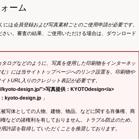
フォーム
くには
会員登録および写真素材ごとのご使用申請が必要です
。
ださい。審査の結果、ご使用いただける場合は、ダウンロード
bカタログなどのように、写真を使用した印刷物をインターネッ
含む）には当サイトトップページへのリンク設置を、印刷物や
イトURL入りのクレジット表記が必要です。
tp://kyoto-design.jp/">写真提供：KYOTOdesign</a>
yoto-design.jp
」
真被写体としての人物、建物、物品、などに関する肖像権、商
用権などの諸権利を有しておりません。
トラブル防止のため、
使用許諾を取得していただくことを推奨しております。