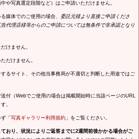
画中や写真選定段階など）はご申請いただけません。
いる媒体でのご使用の場合、
委託元様より直接ご申請くださ
広告代理店様等からのご申請については無条件で非承認となり
ただけません。
いただけません。
合するサイト、その他当事務局が不適切と判断した用途ではご
送付（Webでご使用の場合は掲載開始時に当該ページのURL
ます。
必ず「
写真ギャラリー利用規約
」をご覧ください。
しており、状況によりご返答までに2週間前後かかる場合がご