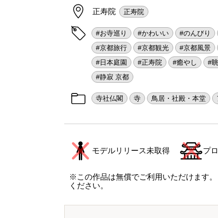
正寿院
正寿院
#お寺巡り
#かわいい
#のんびり
#京都旅行
#京都観光
#京都風景
#日本庭園
#正寿院
#癒やし
#
#静寂 京都
寺社仏閣
寺
鳥居・社殿・本堂
モデルリリース未取得
プ
※この作品は無償でご利用いただけます。
ください。