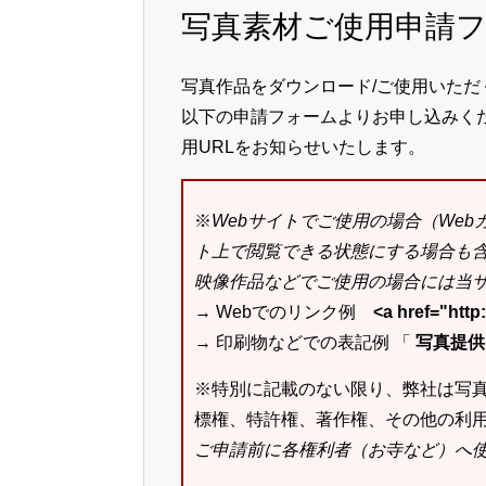
写真素材ご使用申請
写真作品をダウンロード/ご使用いただ
以下の申請フォームよりお申し込みく
用URLをお知らせいたします。
※
Webサイトでご使用の場合（We
ト上で閲覧できる状態にする場合も
映像作品などでご使用の場合には当サ
→ Webでのリンク例
<a href="ht
→ 印刷物などでの表記例 「
写真提供：k
※特別に記載のない限り、弊社は写
標権、特許権、著作権、その他の利
ご申請前に各権利者（お寺など）へ