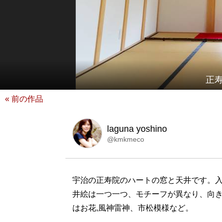
正
« 前の作品
laguna yoshino
@kmkmeco
宇治の正寿院のハートの窓と天井です。
井絵は一つ一つ、モチーフが異なり、向
はお花,風神雷神、市松模様など。