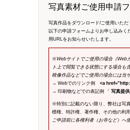
写真素材ご使用申請
写真作品をダウンロード/ご使用いただ
以下の申請フォームよりお申し込みく
用URLをお知らせいたします。
※
Webサイトでご使用の場合（We
ト上で閲覧できる状態にする場合も
映像作品などでご使用の場合には当サ
→ Webでのリンク例
<a href="ht
→ 印刷物などでの表記例 「
写真提供：k
※特別に記載のない限り、弊社は写
標権、特許権、著作権、その他の利
ご申請前に各権利者（お寺など）へ