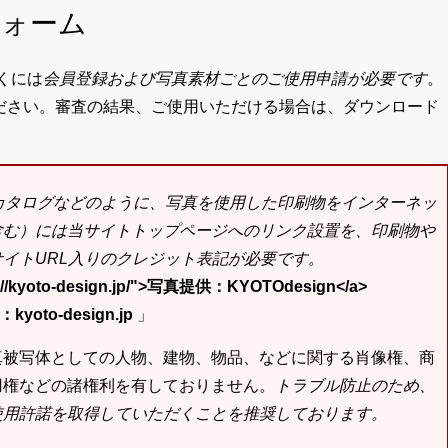
フォーム
くには
会員登録および写真素材ごとのご使用申請が必要です
。
ださい。審査の結果、ご使用いただける場合は、ダウンロード
bカタログなどのように、写真を使用した印刷物をインターネッ
含む）には当サイトトップページへのリンク設置を、印刷物や
イトURL入りのクレジット表記が必要です。
tp://kyoto-design.jp/">写真提供：KYOTOdesign</a>
yoto-design.jp
」
真被写体としての人物、建物、物品、などに関する肖像権、商
用権などの諸権利を有しておりません。
トラブル防止のため、
使用許諾を取得していただくことを推奨しております。