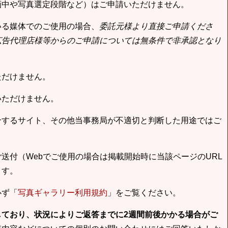
画中や写真選定段階など）はご申請いただけません。
いる媒体でのご使用の場合、
委託元様より直接ご申請くださ
広告代理店様等からのご申請については無条件で非承認となり
ただけません。
いただけません。
合するサイト、その他当事務局が不適切と判断した用途ではご
送付（Webでご使用の場合は掲載開始時に当該ページのURL
ます。
必ず「
写真ギャラリー利用規約
」をご覧ください。
しており、状況によりご返答までに2週間前後かかる場合がご