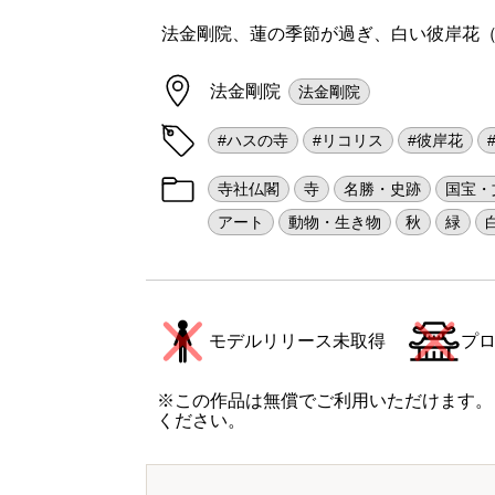
法金剛院、蓮の季節が過ぎ、白い彼岸花
法金剛院
法金剛院
#ハスの寺
#リコリス
#彼岸花
寺社仏閣
寺
名勝・史跡
国宝・
アート
動物・生き物
秋
緑
モデルリリース未取得
プ
※この作品は無償でご利用いただけます。
ください。