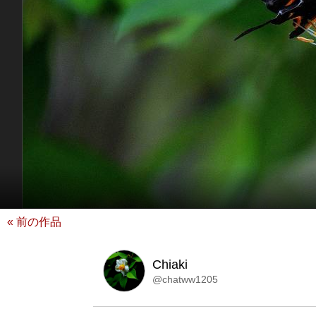
« 前の作品
Chiaki
@chatww1205