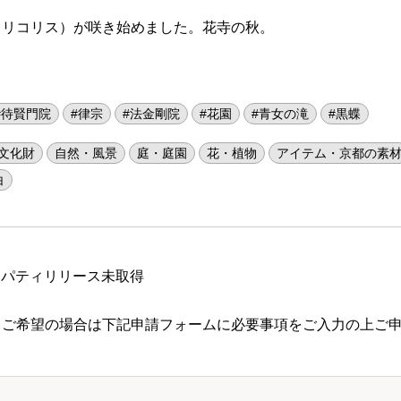
（リコリス）が咲き始めました。花寺の秋。
#待賢門院
#律宗
#法金剛院
#花園
#青女の滝
#黒蝶
文化財
自然・風景
庭・庭園
花・植物
アイテム・京都の素
白
ロパティリリース未取得
 ご希望の場合は下記申請フォームに必要事項をご入力の上ご