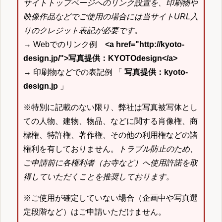
サイトトップページへのリンク設置を、印刷物や
映像作品などでご使用の場合には当サイトURL入
りのクレジット表記が必要です。
→ Webでのリンク例
<a href="http://kyoto-
design.jp/">写真提供：KYOTOdesign</a>
→ 印刷物などでの表記例 「
写真提供：kyoto-
design.jp
」
※特別に記載のない限り、弊社は写真被写体とし
ての人物、建物、物品、などに関する肖像権、商
標権、特許権、著作権、その他の利用権などの諸
権利を有しておりません。
トラブル防止のため、
ご申請前に各権利者（お寺など）へ使用許諾を取
得していただくことを推奨しております。
※ご使用が確定していない場合（企画中や写真選
定段階など）はご申請いただけません。