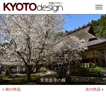
常照皇寺の桜
« 前の作品
次の作品 »