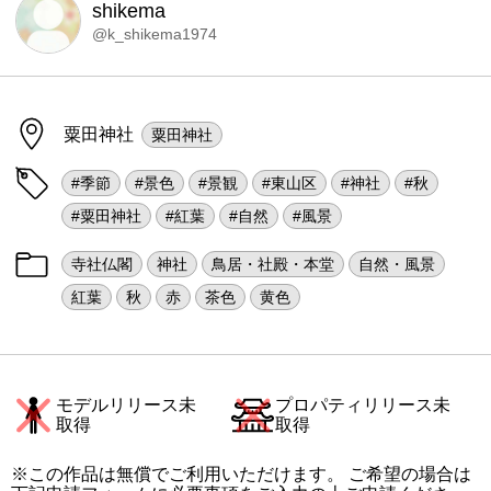
shikema
@k_shikema1974
粟田神社
粟田神社
#季節
#景色
#景観
#東山区
#神社
#秋
#粟田神社
#紅葉
#自然
#風景
寺社仏閣
神社
鳥居・社殿・本堂
自然・風景
紅葉
秋
赤
茶色
黄色
モデルリリース未
プロパティリリース未
取得
取得
※この作品は無償でご利用いただけます。 ご希望の場合は