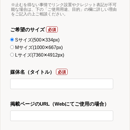
※止むを得ない事情でリンク設置やクレジット表記が不可
能な場合は、下の「ご使用用途、目的」の欄に詳しい理由
をご記入の上ご相談ください。
ご希望のサイズ
Sサイズ(500✕334px)
Mサイズ(1000✕667px)
Lサイズ(7360✕4912px)
媒体名（タイトル）
掲載ページのURL（Webにてご使用の場合）