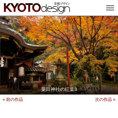
粟田神社の紅葉3
« 前の作品
次の作品 »