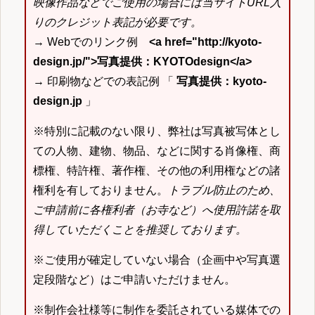
映像作品などでご使用の場合には当サイトURL入
りのクレジット表記が必要です。
→ Webでのリンク例
<a href="http://kyoto-
design.jp/">写真提供：KYOTOdesign</a>
→ 印刷物などでの表記例 「
写真提供：kyoto-
design.jp
」
※特別に記載のない限り、弊社は写真被写体とし
ての人物、建物、物品、などに関する肖像権、商
標権、特許権、著作権、その他の利用権などの諸
権利を有しておりません。
トラブル防止のため、
ご申請前に各権利者（お寺など）へ使用許諾を取
得していただくことを推奨しております。
※ご使用が確定していない場合（企画中や写真選
定段階など）はご申請いただけません。
※制作会社様等に制作を委託されている媒体での