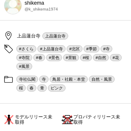
shikema
@k_shikema1974
上品蓮台寺
上品蓮台寺
#さくら
#上品蓮台寺
#北区
#季節
#寺
#寺院
#春
#景色
#景観
#桜
#自然
#花
#風景
寺社仏閣
寺
鳥居・社殿・本堂
自然・風景
桜
春
青
ピンク
モデルリリース未
プロパティリリース未
取得
取得