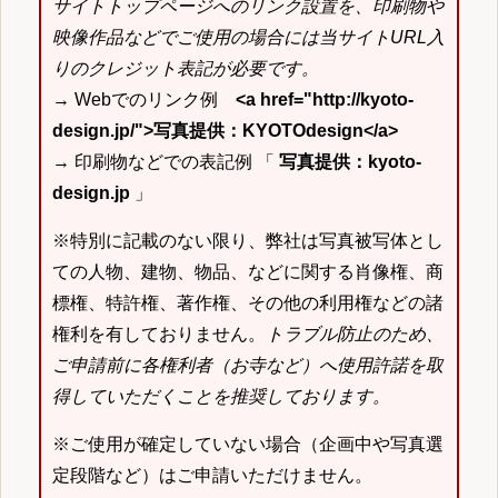
サイトトップページへのリンク設置を、印刷物や
映像作品などでご使用の場合には当サイトURL入
りのクレジット表記が必要です。
→ Webでのリンク例
<a href="http://kyoto-
design.jp/">写真提供：KYOTOdesign</a>
→ 印刷物などでの表記例 「
写真提供：kyoto-
design.jp
」
※特別に記載のない限り、弊社は写真被写体とし
ての人物、建物、物品、などに関する肖像権、商
標権、特許権、著作権、その他の利用権などの諸
権利を有しておりません。
トラブル防止のため、
ご申請前に各権利者（お寺など）へ使用許諾を取
得していただくことを推奨しております。
※ご使用が確定していない場合（企画中や写真選
定段階など）はご申請いただけません。