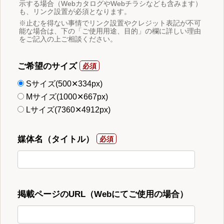
示する場合（WebカタログやWebチラシなども含みます）
も、リンク設置が必須となります。
※止むを得ない事情でリンク設置やクレジット表記が不可
能な場合は、下の「ご使用用途、目的」の欄に詳しい理由
をご記入の上ご相談ください。
ご希望のサイズ
Sサイズ(500✕334px)
Mサイズ(1000✕667px)
Lサイズ(7360✕4912px)
媒体名（タイトル）
掲載ページのURL（Webにてご使用の場合）