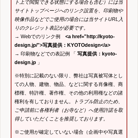
ト上で閲覧できる状態にする場合も含む）には当
サイトトップページへのリンク設置を、印刷物や
映像作品などでご使用の場合には当サイトURL入
りのクレジット表記が必要です。
→ Webでのリンク例
<a href="http://kyoto-
design.jp/">写真提供：KYOTOdesign</a>
→ 印刷物などでの表記例 「
写真提供：kyoto-
design.jp
」
※特別に記載のない限り、弊社は写真被写体とし
ての人物、建物、物品、などに関する肖像権、商
標権、特許権、著作権、その他の利用権などの諸
権利を有しておりません。
トラブル防止のため、
ご申請前に各権利者（お寺など）へ使用許諾を取
得していただくことを推奨しております。
※ご使用が確定していない場合（企画中や写真選