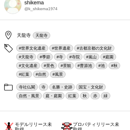
shikema
@k_shikema1974
天龍寺
天龍寺
#世界文化遺産
#世界遺産
#古都京都の文化財
#天龍寺
#季節
#寺
#寺院
#嵐山
#庭園
#文化遺産
#景色
#景観
#曹源池
#池
#秋
#紅葉
#自然
#風景
寺社仏閣
寺
名勝・史跡
国宝・文化財
自然・風景
庭・庭園
紅葉
秋
赤
緑
モデルリリース未
プロパティリリース未
取得
取得