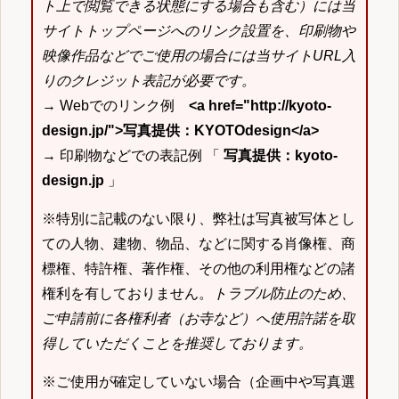
ト上で閲覧できる状態にする場合も含む）には当
サイトトップページへのリンク設置を、印刷物や
映像作品などでご使用の場合には当サイトURL入
りのクレジット表記が必要です。
→ Webでのリンク例
<a href="http://kyoto-
design.jp/">写真提供：KYOTOdesign</a>
→ 印刷物などでの表記例 「
写真提供：kyoto-
design.jp
」
※特別に記載のない限り、弊社は写真被写体とし
ての人物、建物、物品、などに関する肖像権、商
標権、特許権、著作権、その他の利用権などの諸
権利を有しておりません。
トラブル防止のため、
ご申請前に各権利者（お寺など）へ使用許諾を取
得していただくことを推奨しております。
※ご使用が確定していない場合（企画中や写真選