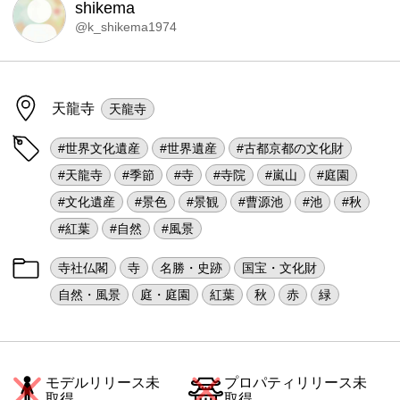
shikema
@k_shikema1974
天龍寺
天龍寺
#世界文化遺産
#世界遺産
#古都京都の文化財
#天龍寺
#季節
#寺
#寺院
#嵐山
#庭園
#文化遺産
#景色
#景観
#曹源池
#池
#秋
#紅葉
#自然
#風景
寺社仏閣
寺
名勝・史跡
国宝・文化財
自然・風景
庭・庭園
紅葉
秋
赤
緑
モデルリリース未
プロパティリリース未
取得
取得