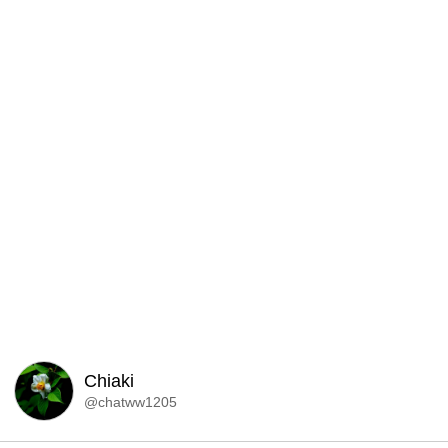
Chiaki
@chatww1205