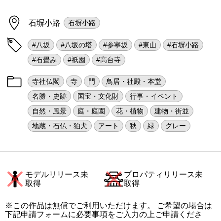
石塀小路
石塀小路
#八坂
#八坂の塔
#参寧坂
#東山
#石塀小路
#石畳み
#祇園
#高台寺
寺社仏閣
寺
門
鳥居・社殿・本堂
名勝・史跡
国宝・文化財
行事・イベント
自然・風景
庭・庭園
花・植物
建物・街並
地蔵・石仏・狛犬
アート
秋
緑
グレー
モデルリリース未
プロパティリリース未
取得
取得
※この作品は無償でご利用いただけます。 ご希望の場合は
下記申請フォームに必要事項をご入力の上ご申請くださ