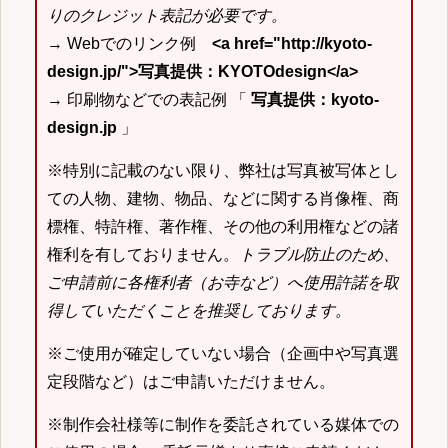
りのクレジット表記が必要です。
→ Webでのリンク例
<a href="http://kyoto-
design.jp/">写真提供：KYOTOdesign</a>
→ 印刷物などでの表記例 「
写真提供：kyoto-
design.jp
」
※特別に記載のない限り、弊社は写真被写体とし
ての人物、建物、物品、などに関する肖像権、商
標権、特許権、著作権、その他の利用権などの諸
権利を有しておりません。
トラブル防止のため、
ご申請前に各権利者（お寺など）へ使用許諾を取
得していただくことを推奨しております。
※ご使用が確定していない場合（企画中や写真選
定段階など）はご申請いただけません。
※制作会社様等に制作を委託されている媒体での