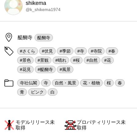
shikema
@k_shikema1974
醍醐寺
醍醐寺
#さくら
#伏見
#季節
#寺
#寺院
#春
#景色
#景観
#晴れ
#桜
#自然
#花
#花見
#醍醐寺
#風景
寺社仏閣
寺
自然・風景
花・植物
桜
春
青
ピンク
白
モデルリリース未
プロパティリリース未
取得
取得