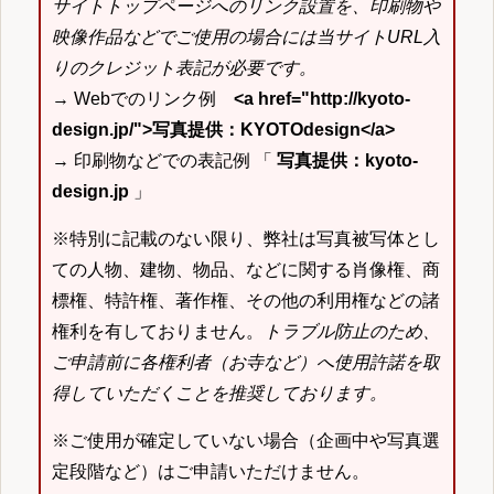
サイトトップページへのリンク設置を、印刷物や
映像作品などでご使用の場合には当サイトURL入
りのクレジット表記が必要です。
→ Webでのリンク例
<a href="http://kyoto-
design.jp/">写真提供：KYOTOdesign</a>
→ 印刷物などでの表記例 「
写真提供：kyoto-
design.jp
」
※特別に記載のない限り、弊社は写真被写体とし
ての人物、建物、物品、などに関する肖像権、商
標権、特許権、著作権、その他の利用権などの諸
権利を有しておりません。
トラブル防止のため、
ご申請前に各権利者（お寺など）へ使用許諾を取
得していただくことを推奨しております。
※ご使用が確定していない場合（企画中や写真選
定段階など）はご申請いただけません。