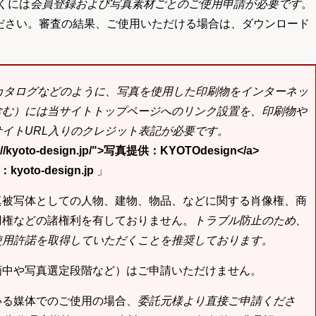
くには
会員登録および写真素材ごとのご使用申請が必要です
。
ださい。審査の結果、ご使用いただける場合は、ダウンロード
bカタログなどのように、写真を使用した印刷物をインターネッ
含む）には当サイトトップページへのリンク設置を、印刷物や
イトURL入りのクレジット表記が必要です。
tp://kyoto-design.jp/">写真提供：KYOTOdesign</a>
yoto-design.jp
」
真被写体としての人物、建物、物品、などに関する肖像権、商
用権などの諸権利を有しておりません。
トラブル防止のため、
使用許諾を取得していただくことを推奨しております。
画中や写真選定段階など）はご申請いただけません。
いる媒体でのご使用の場合、
委託元様より直接ご申請くださ