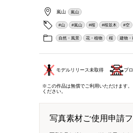
嵐山
嵐山
#山
#嵐山
#桜
#桜並木
#空
自然・風景
花・植物
桜
建物・
モデルリリース未取得
プ
※この作品は無償でご利用いただけます。
ください。
写真素材ご使用申請