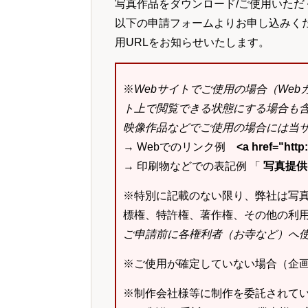
写真作品をダウンロード/ご使用いただ
以下の申請フォームよりお申し込みく
用URLをお知らせいたします。
※
Webサイトでご使用の場合（We
ト上で閲覧できる状態にする場合も
映像作品などでご使用の場合には当サ
→ Webでのリンク例
<a href="ht
→ 印刷物などでの表記例 「
写真提供：k
※特別に記載のない限り、弊社は写
標権、特許権、著作権、その他の利
ご申請前に各権利者（お寺など）へ
※ご使用が確定していない場合（企
※制作会社様等に制作を委託されて