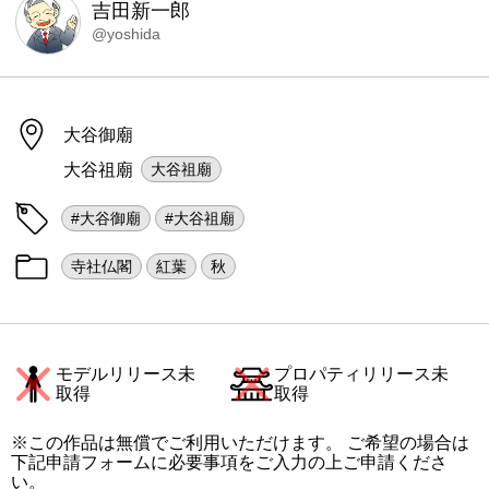
吉田新一郎
@yoshida
大谷御廟
大谷祖廟
大谷祖廟
#大谷御廟
#大谷祖廟
寺社仏閣
紅葉
秋
モデルリリース未
プロパティリリース未
取得
取得
※この作品は無償でご利用いただけます。 ご希望の場合は
下記申請フォームに必要事項をご入力の上ご申請くださ
い。