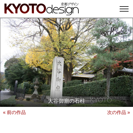
大谷御廟の石柱
« 前の作品
次の作品 »