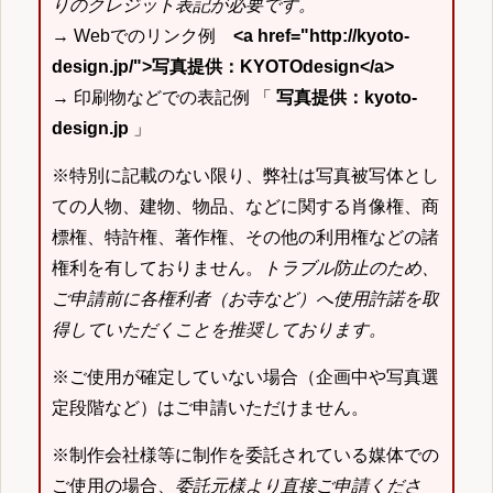
りのクレジット表記が必要です。
→ Webでのリンク例
<a href="http://kyoto-
design.jp/">写真提供：KYOTOdesign</a>
→ 印刷物などでの表記例 「
写真提供：kyoto-
design.jp
」
※特別に記載のない限り、弊社は写真被写体とし
ての人物、建物、物品、などに関する肖像権、商
標権、特許権、著作権、その他の利用権などの諸
権利を有しておりません。
トラブル防止のため、
ご申請前に各権利者（お寺など）へ使用許諾を取
得していただくことを推奨しております。
※ご使用が確定していない場合（企画中や写真選
定段階など）はご申請いただけません。
※制作会社様等に制作を委託されている媒体での
ご使用の場合、
委託元様より直接ご申請くださ