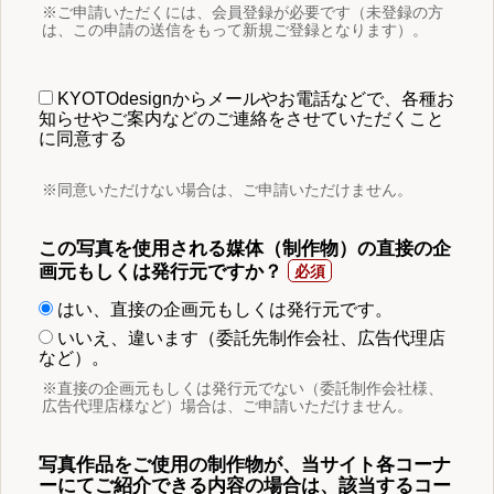
※ご申請いただくには、会員登録が必要です（未登録の方
は、この申請の送信をもって新規ご登録となります）。
KYOTOdesignからメールやお電話などで、各種お
知らせやご案内などのご連絡をさせていただくこと
に同意する
※同意いただけない場合は、ご申請いただけません。
この写真を使用される媒体（制作物）の直接の企
画元もしくは発行元ですか？
はい、直接の企画元もしくは発行元です。
いいえ、違います（委託先制作会社、広告代理店
など）。
※直接の企画元もしくは発行元でない（委託制作会社様、
広告代理店様など）場合は、ご申請いただけません。
写真作品をご使用の制作物が、当サイト各コーナ
ーにてご紹介できる内容の場合は、該当するコー