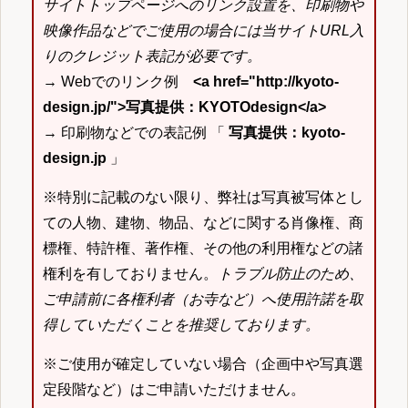
サイトトップページへのリンク設置を、印刷物や
映像作品などでご使用の場合には当サイトURL入
りのクレジット表記が必要です。
→ Webでのリンク例
<a href="http://kyoto-
design.jp/">写真提供：KYOTOdesign</a>
→ 印刷物などでの表記例 「
写真提供：kyoto-
design.jp
」
※特別に記載のない限り、弊社は写真被写体とし
ての人物、建物、物品、などに関する肖像権、商
標権、特許権、著作権、その他の利用権などの諸
権利を有しておりません。
トラブル防止のため、
ご申請前に各権利者（お寺など）へ使用許諾を取
得していただくことを推奨しております。
※ご使用が確定していない場合（企画中や写真選
定段階など）はご申請いただけません。