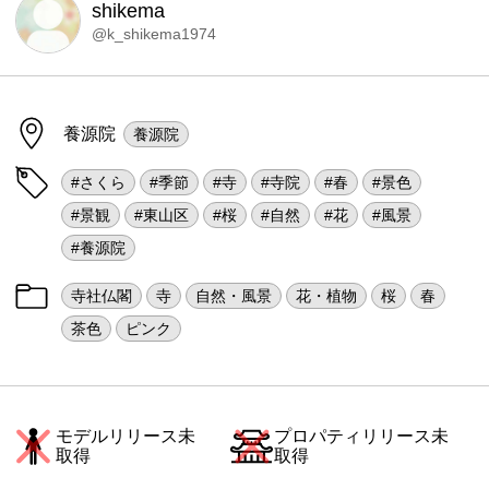
shikema
@k_shikema1974
養源院
養源院
#さくら
#季節
#寺
#寺院
#春
#景色
#景観
#東山区
#桜
#自然
#花
#風景
#養源院
寺社仏閣
寺
自然・風景
花・植物
桜
春
茶色
ピンク
モデルリリース未
プロパティリリース未
取得
取得