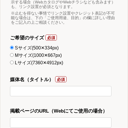
示する場合（WebカタログやWebチラシなども含みます）
も、リンク設置が必須となります。
※止むを得ない事情でリンク設置やクレジット表記が不可
能な場合は、下の「ご使用用途、目的」の欄に詳しい理由
をご記入の上ご相談ください。
ご希望のサイズ
Sサイズ(500✕334px)
Mサイズ(1000✕667px)
Lサイズ(7360✕4912px)
媒体名（タイトル）
掲載ページのURL（Webにてご使用の場合）