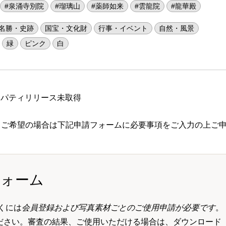
#泉涌寺別院
#瑠璃山
#薬師如来
#雲龍院
#龍華殿
名勝・史跡
国宝・文化財
行事・イベント
自然・風景
緑
ピンク
白
ロパティリリース未取得
 ご希望の場合は下記申請フォームに必要事項をご入力の上ご
フォーム
くには
会員登録および写真素材ごとのご使用申請が必要です
。
ださい。審査の結果、ご使用いただける場合は、ダウンロード