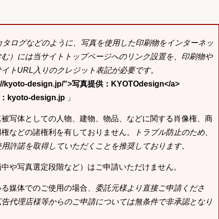
bカタログなどのように、写真を使用した印刷物をインターネッ
含む）には当サイトトップページへのリンク設置を、印刷物や
イトURL入りのクレジット表記が必要です。
tp://kyoto-design.jp/">写真提供：KYOTOdesign</a>
yoto-design.jp
」
真被写体としての人物、建物、物品、などに関する肖像権、商
用権などの諸権利を有しておりません。
トラブル防止のため、
使用許諾を取得していただくことを推奨しております。
画中や写真選定段階など）はご申請いただけません。
いる媒体でのご使用の場合、
委託元様より直接ご申請くださ
広告代理店様等からのご申請については無条件で非承認となり