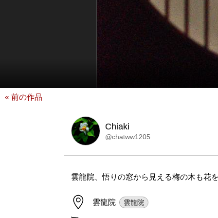
« 前の作品
Chiaki
@chatww1205
雲龍院、悟りの窓から見える梅の木も花
雲龍院
雲龍院