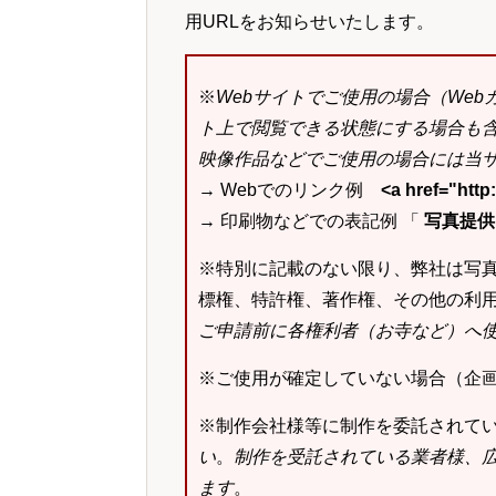
用URLをお知らせいたします。
※
Webサイトでご使用の場合（We
ト上で閲覧できる状態にする場合も
映像作品などでご使用の場合には当サ
→ Webでのリンク例
<a href="ht
→ 印刷物などでの表記例 「
写真提供：k
※特別に記載のない限り、弊社は写
標権、特許権、著作権、その他の利
ご申請前に各権利者（お寺など）へ
※ご使用が確定していない場合（企
※制作会社様等に制作を委託されて
い
。
制作を受託されている業者様、
ます
。