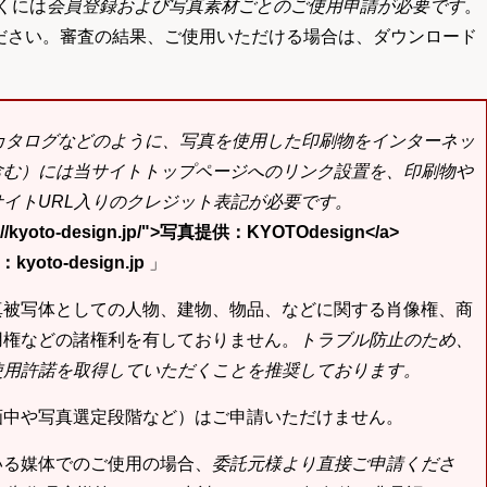
くには
会員登録および写真素材ごとのご使用申請が必要です
。
ださい。審査の結果、ご使用いただける場合は、ダウンロード
bカタログなどのように、写真を使用した印刷物をインターネッ
含む）には当サイトトップページへのリンク設置を、印刷物や
イトURL入りのクレジット表記が必要です。
tp://kyoto-design.jp/">写真提供：KYOTOdesign</a>
yoto-design.jp
」
真被写体としての人物、建物、物品、などに関する肖像権、商
用権などの諸権利を有しておりません。
トラブル防止のため、
使用許諾を取得していただくことを推奨しております。
画中や写真選定段階など）はご申請いただけません。
いる媒体でのご使用の場合、
委託元様より直接ご申請くださ