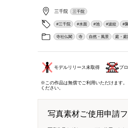
三千院
三千院
#三千院
#水面
#池
#波紋
#
寺社仏閣
寺
自然・風景
庭・庭
モデルリリース未取得
プ
※この作品は無償でご利用いただけます。
ください。
写真素材ご使用申請