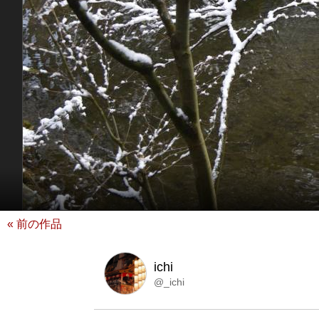
« 前の作品
ichi
@_ichi