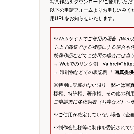
写真作品をダウンロード/ご使用いただ
以下の申請フォームよりお申し込みく
用URLをお知らせいたします。
※
Webサイトでご使用の場合（We
ト上で閲覧できる状態にする場合も
映像作品などでご使用の場合には当サ
→ Webでのリンク例
<a href="ht
→ 印刷物などでの表記例 「
写真提供：k
※特別に記載のない限り、弊社は写
標権、特許権、著作権、その他の利
ご申請前に各権利者（お寺など）へ
※ご使用が確定していない場合（企
※制作会社様等に制作を委託されて