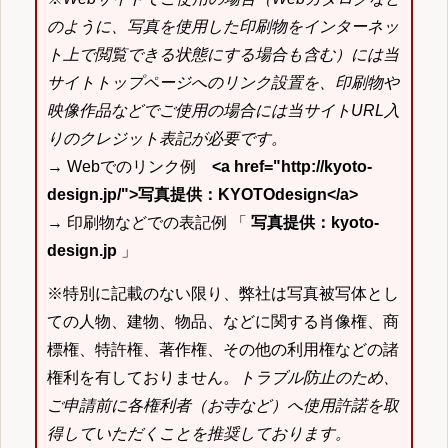
のように、写真を使用した印刷物をインターネッ
ト上で閲覧できる状態にする場合も含む）には当
サイトトップページへのリンク設置を、印刷物や
映像作品などでご使用の場合には当サイトURL入
りのクレジット表記が必要です。
→ Webでのリンク例
<a href="http://kyoto-
design.jp/">写真提供：KYOTOdesign</a>
→ 印刷物などでの表記例 「
写真提供：kyoto-
design.jp
」
※特別に記載のない限り、弊社は写真被写体とし
ての人物、建物、物品、などに関する肖像権、商
標権、特許権、著作権、その他の利用権などの諸
権利を有しておりません。
トラブル防止のため、
ご申請前に各権利者（お寺など）へ使用許諾を取
得していただくことを推奨しております。