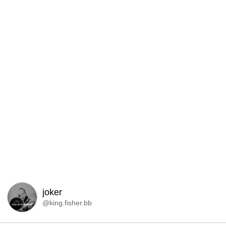
joker
@king.fisher.bb