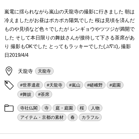
嵐電に揺られながら嵐山の天龍寺の撮影に行きました 朝は
冷えましたがお昼はポカポカ陽気でした 桜は見頃を済んだ
ものや見頃など色々でしたが レンギョウやツツジが満開で
した そして本日限りの舞妓さんが接待して下さる茶席があ
り 撮影もOKでした とってもラッキーでした(◞ꈍ∇ꈍ)◞ 撮影
日2019/4/4
天龍寺
天龍寺
#世界遺産
#天龍寺
#嵐山
#嵯峨野
#庭園
#舞妓
#茶席
寺社仏閣
寺
庭・庭園
桜
人物
アイテム・京都の素材
春
カラフル