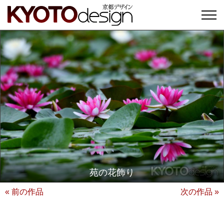
苑の花飾り
« 前の作品
次の作品 »