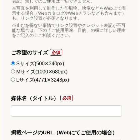
表記）無しでのご使用は一切できません。
※写真を利用して制作した印刷物、映像などをWeb上で表
示する場合（WebカタログやWebチラシなども含みます）
も、リンク設置が必須となります。
※止むを得ない事情でリンク設置やクレジット表記が不可
能な場合は、下の「ご使用用途、目的」の欄に詳しい理由
をご記入の上ご相談ください。
ご希望のサイズ
Sサイズ(500✕340px)
Mサイズ(1000✕680px)
Lサイズ(4771✕3243px)
媒体名（タイトル）
掲載ページのURL（Webにてご使用の場合）