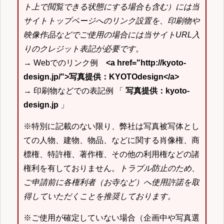
ト上で閲覧できる状態にする場合も含む）には当
サイトトップページへのリンク設置を、印刷物や
映像作品などでご使用の場合には当サイトURL入
りのクレジット表記が必要です。
→ Webでのリンク例
<a href="http://kyoto-
design.jp/">写真提供：KYOTOdesign</a>
→ 印刷物などでの表記例 「
写真提供：kyoto-
design.jp
」
※特別に記載のない限り、弊社は写真被写体とし
ての人物、建物、物品、などに関する肖像権、商
標権、特許権、著作権、その他の利用権などの諸
権利を有しておりません。
トラブル防止のため、
ご申請前に各権利者（お寺など）へ使用許諾を取
得していただくことを推奨しております。
※ご使用が確定していない場合（企画中や写真選