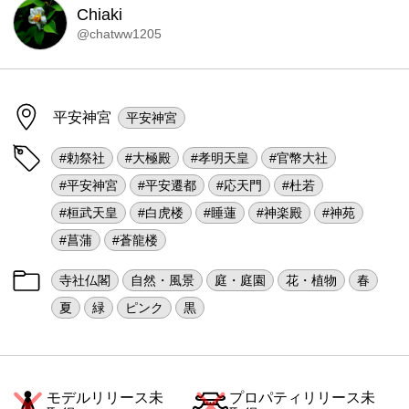
Chiaki
@chatww1205
平安神宮
平安神宮
#勅祭社
#大極殿
#孝明天皇
#官幣大社
#平安神宮
#平安遷都
#応天門
#杜若
#桓武天皇
#白虎楼
#睡蓮
#神楽殿
#神苑
#菖蒲
#蒼龍楼
寺社仏閣
自然・風景
庭・庭園
花・植物
春
夏
緑
ピンク
黒
モデルリリース未
プロパティリリース未