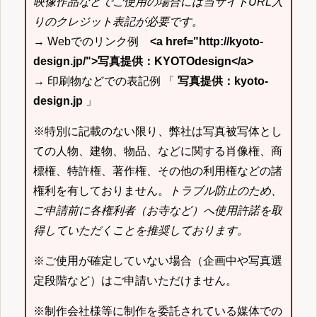
映像作品などでご使用の場合には当サイトURL入
りのクレジット表記が必要です。
→ Webでのリンク例
<a href="http://kyoto-
design.jp/">写真提供：KYOTOdesign</a>
→ 印刷物などでの表記例 「
写真提供：kyoto-
design.jp
」
※特別に記載のない限り、弊社は写真被写体とし
ての人物、建物、物品、などに関する肖像権、商
標権、特許権、著作権、その他の利用権などの諸
権利を有しておりません。
トラブル防止のため、
ご申請前に各権利者（お寺など）へ使用許諾を取
得していただくことを推奨しております。
※ご使用が確定していない場合（企画中や写真選
定段階など）はご申請いただけません。
※制作会社様等に制作を委託されている媒体での