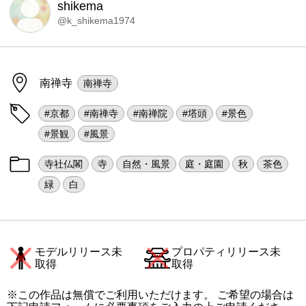
shikema
@k_shikema1974
南禅寺
南禅寺
#京都
#南禅寺
#南禅院
#塔頭
#景色
#景観
#風景
寺社仏閣
寺
自然・風景
庭・庭園
秋
茶色
緑
白
モデルリリース未
プロパティリリース未
取得
取得
※この作品は無償でご利用いただけます。 ご希望の場合は