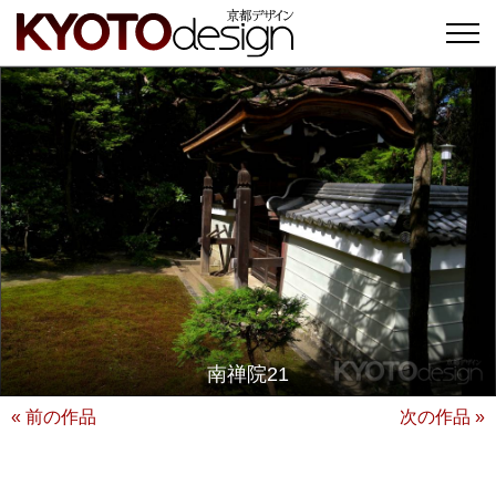
南禅院21
« 前の作品
次の作品 »