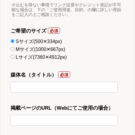
※止むを得ない事情でリンク設置やクレジット表記が不可
能な場合は、下の「ご使用用途、目的」の欄に詳しい理由
をご記入の上ご相談ください。
ご希望のサイズ
Sサイズ(500✕334px)
Mサイズ(1000✕667px)
Lサイズ(7360✕4912px)
媒体名（タイトル）
掲載ページのURL（Webにてご使用の場合）