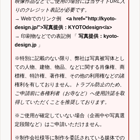
映像作品などでご使用の場合には当サイトURL入
りのクレジット表記が必要です。
→ Webでのリンク例
<a href="http://kyoto-
design.jp/">写真提供：KYOTOdesign</a>
→ 印刷物などでの表記例 「
写真提供：kyoto-
design.jp
」
※特別に記載のない限り、弊社は写真被写体とし
ての人物、建物、物品、などに関する肖像権、商
標権、特許権、著作権、その他の利用権などの諸
権利を有しておりません。
トラブル防止のため、
ご申請前に各権利者（お寺など）へ使用許諾を取
得していただくことを推奨しております。
※ご使用が確定していない場合（企画中や写真選
定段階など）はご申請いただけません。
※制作会社様等に制作を委託されている媒体での