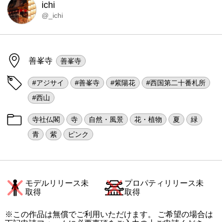
ichi
@_ichi
善峯寺
善峯寺
#アジサイ
#善峯寺
#紫陽花
#西国第二十番札所
#西山
寺社仏閣
寺
自然・風景
花・植物
夏
緑
青
紫
ピンク
モデルリリース未
プロパティリリース未
取得
取得
※この作品は無償でご利用いただけます。 ご希望の場合は