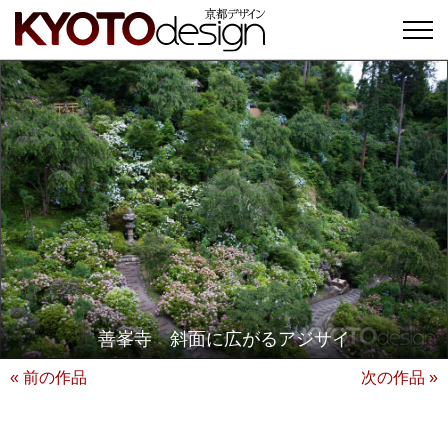
善峯寺 斜面に広がるアジサイ
« 前の作品
次の作品 »