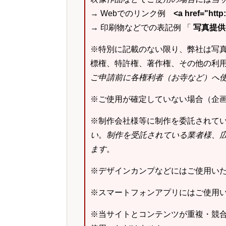
→ Webでのリンク例
<a href="ht
→ 印刷物などでの表記例 「
写真提供：k
※特別に記載のない限り、弊社は写
標権、特許権、著作権、その他の利
ご申請前に各権利者（お寺など）へ
※ご使用が確定していない場合（企
※制作会社様等に制作を委託されて
い
。
制作を受託されている業者様、
ます
。
※デザインカンプなどにはご使用い
※スマートフォンアプリにはご使用
※当サイトとコンテンツが重複・競