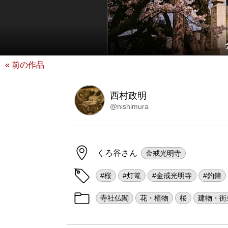
« 前の作品
西村政明
@nishimura
くろ谷さん
金戒光明寺
#桜
#灯篭
#金戒光明寺
#釣鐘
寺社仏閣
花・植物
桜
建物・街