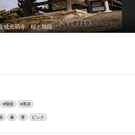
金戒光明寺 桜と階段
#階段
#黒谷
並
春
青
ピンク