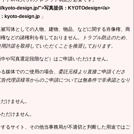
tp://kyoto-design.jp/">写真提供：KYOTOdesign</a>
yoto-design.jp
」
真被写体としての人物、建物、物品、などに関する肖像権、商
用権などの諸権利を有しておりません。
トラブル防止のため、
使用許諾を取得していただくことを推奨しております。
画中や写真選定段階など）はご申請いただけません。
いる媒体でのご使用の場合、
委託元様より直接ご申請くださ
広告代理店様等からのご申請については無条件で非承認となり
ただけません。
いただけません。
合するサイト、その他当事務局が不適切と判断した用途ではご