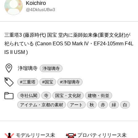
Koichiro
@4DkIusUBw3
三重塔3 (藤原時代) 国宝 堂内に薬師如来像(重要文化財)が
祀られている (Canon EOS 5D Mark IV・EF24-105mm F4L
IS II USM )
浄瑠璃寺
浄瑠璃寺
#三重塔
#国宝
#浄瑠璃寺
寺社仏閣
寺
国宝・文化財
建物・街並
アイテム・京都の素材
アート
秋
赤
緑
白
モデルリリース未
プロパティリリース未