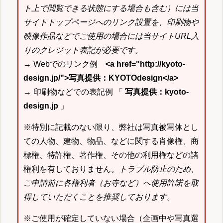
ト上で閲覧できる状態にする場合も含む）には当
サイトトップページへのリンク設置を、印刷物や
映像作品などでご使用の場合には当サイトURL入
りのクレジット表記が必要です。
→ Webでのリンク例
<a href="http://kyoto-
design.jp/">写真提供：KYOTOdesign</a>
→ 印刷物などでの表記例 「
写真提供：kyoto-
design.jp
」
※特別に記載のない限り、弊社は写真被写体とし
ての人物、建物、物品、などに関する肖像権、商
標権、特許権、著作権、その他の利用権などの諸
権利を有しておりません。
トラブル防止のため、
ご申請前に各権利者（お寺など）へ使用許諾を取
得していただくことを推奨しております。
※ご使用が確定していない場合（企画中や写真選