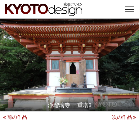
浄瑠璃寺 三重塔3
« 前の作品
次の作品 »