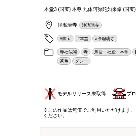
本堂3 (国宝) 本尊 九体阿弥陀如来像 (国宝) (Cano
浄瑠璃寺
浄瑠璃寺
#国宝
#本堂
#浄瑠璃寺
寺社仏閣
寺
鳥居・社殿・本堂
茶色
グレー
モデルリリース未取得
プ
※この作品は無償でご利用いただけます。
ください。