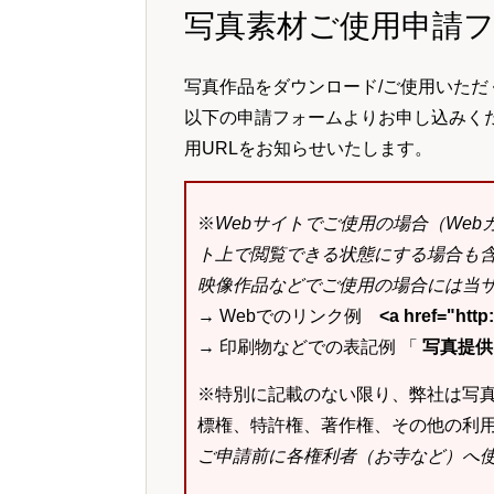
写真素材ご使用申請
写真作品をダウンロード/ご使用いただ
以下の申請フォームよりお申し込みく
用URLをお知らせいたします。
※
Webサイトでご使用の場合（We
ト上で閲覧できる状態にする場合も
映像作品などでご使用の場合には当サ
→ Webでのリンク例
<a href="ht
→ 印刷物などでの表記例 「
写真提供：k
※特別に記載のない限り、弊社は写
標権、特許権、著作権、その他の利
ご申請前に各権利者（お寺など）へ