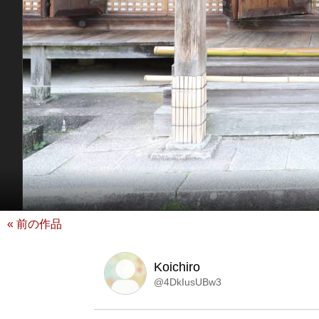
« 前の作品
Koichiro
@4DkIusUBw3