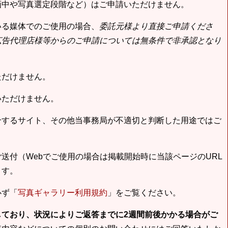
画中や写真選定段階など）はご申請いただけません。
いる媒体でのご使用の場合、
委託元様より直接ご申請くださ
広告代理店様等からのご申請については無条件で非承認となり
ただけません。
いただけません。
合するサイト、その他当事務局が不適切と判断した用途ではご
送付（Webでご使用の場合は掲載開始時に当該ページのURL
ます。
必ず「
写真ギャラリー利用規約
」をご覧ください。
しており、状況によりご返答までに2週間前後かかる場合がご