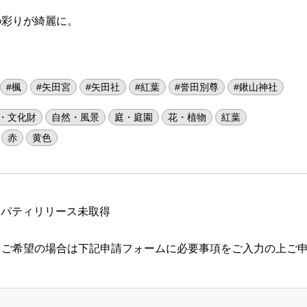
の彩りが綺麗に。
#楓
#矢田宮
#矢田社
#紅葉
#誉田別尊
#鍬山神社
・文化財
自然・風景
庭・庭園
花・植物
紅葉
赤
黄色
ロパティリリース未取得
 ご希望の場合は下記申請フォームに必要事項をご入力の上ご