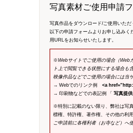
写真素材ご使用申請
写真作品をダウンロード/ご使用いただ
以下の申請フォームよりお申し込みく
用URLをお知らせいたします。
※
Webサイトでご使用の場合（We
ト上で閲覧できる状態にする場合も
映像作品などでご使用の場合には当サ
→ Webでのリンク例
<a href="ht
→ 印刷物などでの表記例 「
写真提供：k
※特別に記載のない限り、弊社は写
標権、特許権、著作権、その他の利
ご申請前に各権利者（お寺など）へ