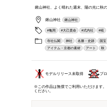
鍬山神社、よく晴れた週末、陽の光に秋
鍬山神社
鍬山神社
#亀岡
#大己貴命
#式内社
#椛
寺社仏閣
神社
名勝・史跡
国宝
アイテム・京都の素材
アート
秋
モデルリリース未取得
プ
※この作品は無償でご利用いただけます。
ください。