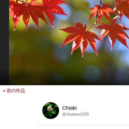
« 前の作品
Chiaki
@chatww1205