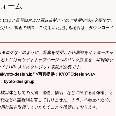
フォーム
くには
会員登録および写真素材ごとのご使用申請が必要です
。
ださい。審査の結果、ご使用いただける場合は、ダウンロード
bカタログなどのように、写真を使用した印刷物をインターネッ
含む）には当サイトトップページへのリンク設置を、印刷物や
イトURL入りのクレジット表記が必要です。
tp://kyoto-design.jp/">写真提供：KYOTOdesign</a>
yoto-design.jp
」
真被写体としての人物、建物、物品、などに関する肖像権、商
用権などの諸権利を有しておりません。
トラブル防止のため、
使用許諾を取得していただくことを推奨しております。