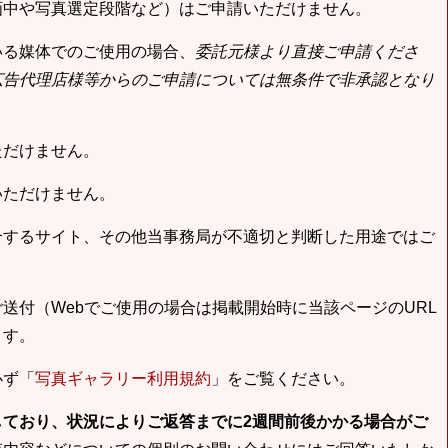
画中や写真選定段階など）はご申請いただけません。
いる媒体でのご使用の場合、
委託元様より直接ご申請くださ
広告代理店様等からのご申請については無条件で非承認となり
ただけません。
いただけません。
合するサイト、その他当事務局が不適切と判断した用途ではご
送付（Webでご使用の場合は掲載開始時に当該ページのURL
ます。
必ず「
写真ギャラリー利用規約
」をご覧ください。
しており、状況によりご返答までに2週間前後かかる場合がご